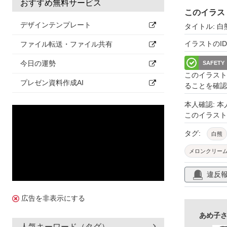
おすすめ無料サービス
このイラス
デザインテンプレート
タイトル: 
イラストのID: 
ファイル転送・ファイル共有
今日の運勢
SAFETY
このイラスト
プレゼン資料作成AI
ることを確認
本人確認: 
このイラス
タグ:
白熊
メロンクリー
かき氷
ラ
違反
暑中お見舞い
広告を非表示にする
ほんわか
あめ子さ
人気キーワード（タグ）