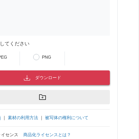
してください
PEG
PNG
ダウンロード
｜
素材の利用方法
｜
被写体の権利について
項
ライセンス
商品化ライセンスとは？