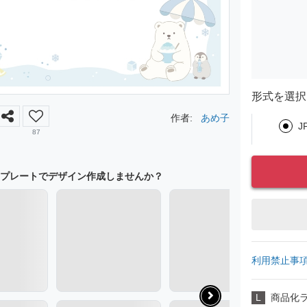
形式を選択
作者:
あめ子
J
87
プレートでデザイン作成しませんか？
利用禁止事
L
商品化