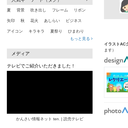
夏
背景
吹き出し
フレーム
リボン
矢印
秋
花火
あしらい
ビジネス
アイコン
キラキラ
夏祭り
ひまわり
もっと見る
家族
和柄
夏 背景
スマホ
熱中症
イラストAC
ます）
人物
暑中見舞い
ふきだし
夏休み
メディア
日本地図
海
ハート
夏 背景
枠
テレビでご紹介いただきました！
見出し
お盆
雲
和紙
カレンダー
水彩
夏 フレーム
花
女性
街並み
集中線
人
おしゃれ 手描き
筆
和風
スケジュール
波
飾り枠
桜
ハロウィン
介護
チェック
かんさい情報ネット ten. | 読売テレビ