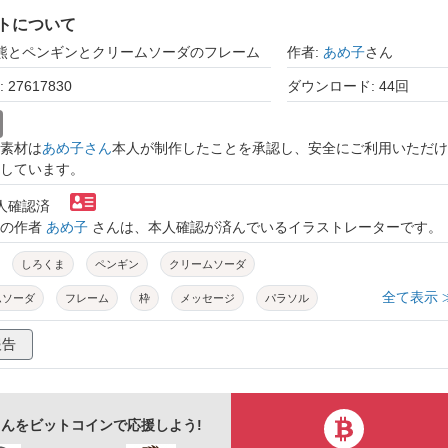
トについて
白熊とペンギンとクリームソーダのフレーム
作者:
あめ子
さん
27617830
ダウンロード: 44回
素材は
あめ子さん
本人が制作したことを承認し、安全にご利用いただけ
しています。
本人確認済
トの作者
あめ子
さんは、本人確認が済んでいるイラストレーターです。
しろくま
ペンギン
クリームソーダ
全て表示 
ムソーダ
フレーム
枠
メッセージ
パラソル
ムネ
バニラアイス
さくらんぼ
氷
レモン
夏
報告
淡色
パステルカラー
水色
涼しい
ほのぼの
んをビットコインで応援しよう!