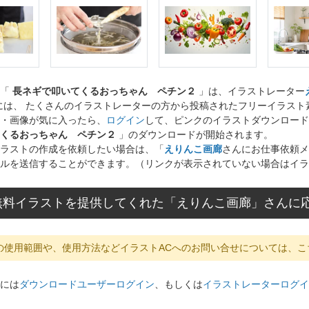
ト「
長ネギで叩いてくるおっちゃん ペチン２
」は、イラストレーター
には、 たくさんのイラストレーターの方から投稿されたフリーイラス
・画像が気に入ったら、
ログイン
して、ピンクのイラストダウンロード
くるおっちゃん ペチン２
」のダウンロードが開始されます。
ラストの作成を依頼したい場合は、「
えりんこ画廊
さんにお仕事依頼メ
ルを送信することができます。（リンクが表示されていない場合はイラ
無料イラストを提供してくれた「えりんこ画廊」さんに
の使用範囲や、使用方法などイラストACへのお問い合せについては、こ
には
ダウンロードユーザーログイン
、もしくは
イラストレーターログイ