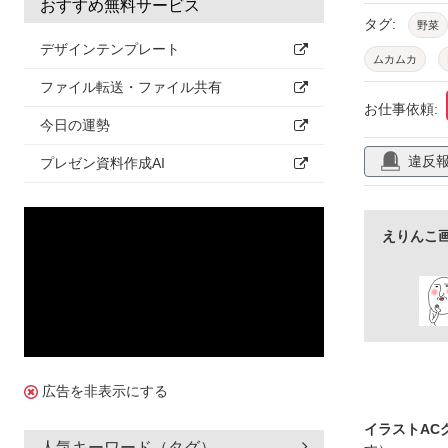
おすすめ無料サービス
タグ:
野菜
デザインテンプレート
ムカムカ
ファイル転送・ファイル共有
白い
表情
お仕事依頼:
今日の運勢
ほっこり
違反
坊主
スキ
プレゼン資料作成AI
えりんこ
広告を非表示にする
イラストAC
人気キーワード（タグ）