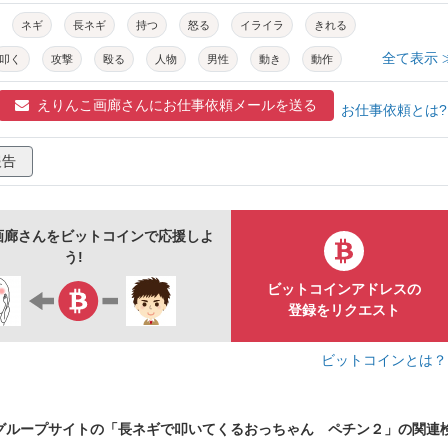
ネギ
長ネギ
持つ
怒る
イライラ
きれる
全て表示 
叩く
攻撃
殴る
人物
男性
動き
動作
感情
かわいい
面白い
かっこいい
癒し
えりんこ画廊さんに
お仕事依頼メールを送る
お仕事依頼とは
シンプル
ポーズ
真っ白
おじさん
おっちゃん
報告
ンヘッド
ハゲ
色白
画廊さんをビットコインで応援しよ
う!
ビットコインアドレスの
登録をリクエスト
ビットコインとは
グループサイトの「長ネギで叩いてくるおっちゃん ペチン２」の関連