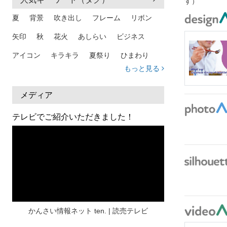
す）
夏
背景
吹き出し
フレーム
リボン
矢印
秋
花火
あしらい
ビジネス
アイコン
キラキラ
夏祭り
ひまわり
もっと見る
家族
和柄
夏 背景
スマホ
熱中症
人物
暑中見舞い
ふきだし
夏休み
メディア
日本地図
海
ハート
夏 背景
枠
テレビでご紹介いただきました！
見出し
お盆
雲
和紙
カレンダー
水彩
夏 フレーム
花
女性
街並み
集中線
人
おしゃれ 手描き
筆
和風
スケジュール
波
飾り枠
桜
ハロウィン
介護
チェック
かんさい情報ネット ten. | 読売テレビ