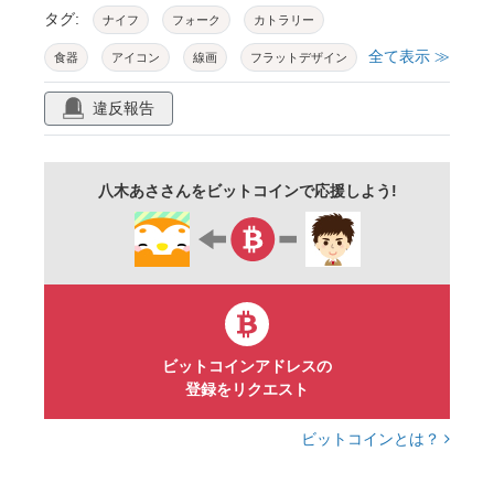
タグ:
ナイフ
フォーク
カトラリー
全て表示 ≫
食器
アイコン
線画
フラットデザイン
シンプル
ミニマル
アウトライン
白黒
違反報告
モノクロ
飲食店
レストラン
ディナー
ランチ
ピクトグラム
食事
料理
八木あささんをビットコインで応援しよう!
記号
案内
サイン
インフォグラフィックス
チラシ
pop
広告
バナー
webデザイン
ui
アプリ
挿絵
素材
パーツ
汎用
おしゃれ
モダン
洋食
フレンチ
ビットコインアドレスの
登録をリクエスト
イタリアン
サービス
マーク
図解
キッチン
透過png
ロゴ
おもてなし
ビットコインとは？
背景透過
ベクター