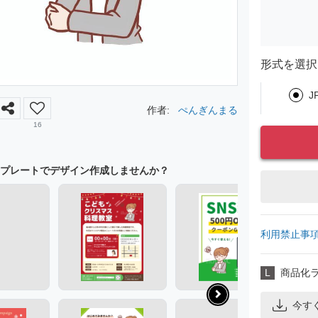
形式を選択
J
作者:
ぺんぎんまる
16
プレートでデザイン作成しませんか？
利用禁止事
L
商品化
今す