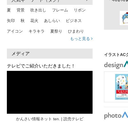
夏
背景
吹き出し
フレーム
リボン
矢印
秋
花火
あしらい
ビジネス
アイコン
キラキラ
夏祭り
ひまわり
もっと見る
家族
和柄
夏 背景
スマホ
熱中症
人物
暑中見舞い
ふきだし
夏休み
メディア
イラストAC
日本地図
海
ハート
夏 背景
枠
テレビでご紹介いただきました！
見出し
お盆
雲
和紙
カレンダー
水彩
夏 フレーム
花
女性
街並み
集中線
人
おしゃれ 手描き
筆
和風
スケジュール
波
飾り枠
桜
ハロウィン
介護
チェック
かんさい情報ネット ten. | 読売テレビ