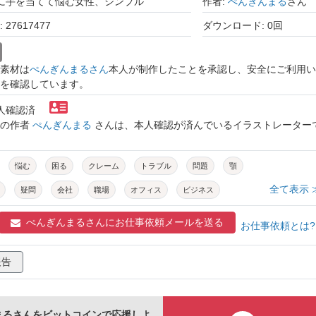
顎に手を当てて悩む女性、シンプル
作者:
ぺんぎんまる
さん
27617477
ダウンロード: 0回
素材は
ぺんぎんまるさん
本人が制作したことを承認し、安全にご利用い
を確認しています。
本人確認済
トの作者
ぺんぎんまる
さんは、本人確認が済んでいるイラストレーター
悩む
困る
クレーム
トラブル
問題
顎
全て表示 
疑問
会社
職場
オフィス
ビジネス
ーツ
人物
表情
日常
生活
シンプル
ぺんぎんまるさんに
お仕事依頼メールを送る
お仕事依頼とは
ゆるい
無背景
白背景
報告
まるさんをビットコインで応援しよ