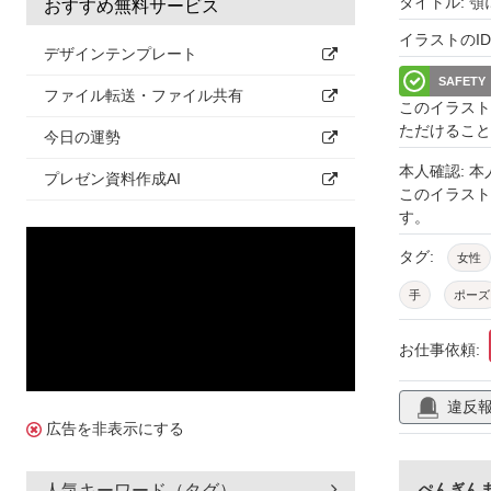
タイトル: 
おすすめ無料サービス
イラストのID: 
デザインテンプレート
SAFETY
ファイル転送・ファイル共有
このイラスト
ただけること
今日の運勢
本人確認: 
プレゼン資料作成AI
このイラス
す。
タグ:
女性
手
ポーズ
会社員
ス
お仕事依頼:
かわいい
違反
広告を非表示にする
ぺんぎん
人気キーワード（タグ）