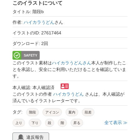
このイラストについて
タイトル: 階段b
作者:
ハイカラうどん
さん
イラストのID: 27617464
ダウンロード: 2回
SAFETY
このイラスト素材は
ハイカラうどんさん
本人が制作したこ
とを承認し、安全にご利用いただけることを確認していま
す。
本人確認: 本人確認済
このイラストの作者
ハイカラうどん
さんは、本人確認が
済んでいるイラストレーターです。
タグ:
階段
アイコン
案内
段差
全て表示 ≫
上り
下り
段
階
昇る
下りる
サイン
マーク
違反報告