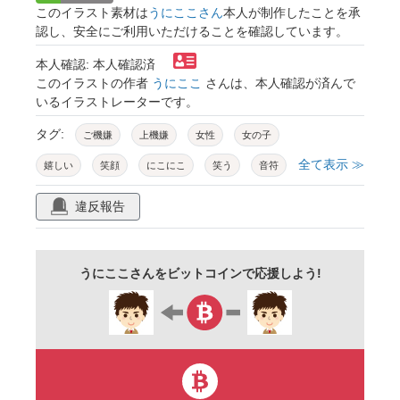
このイラスト素材は
うにここさん
本人が制作したことを承
認し、安全にご利用いただけることを確認しています。
本人確認: 本人確認済
このイラストの作者
うにここ
さんは、本人確認が済んで
いるイラストレーターです。
タグ:
ご機嫌
上機嫌
女性
女の子
全て表示 ≫
嬉しい
笑顔
にこにこ
笑う
音符
にこり
微笑む
顔
表情
喜ぶ
違反報告
楽しい
女子高生
学生
10代
20代
30代
40代
主婦
ママさん
うにここさんをビットコインで応援しよう!