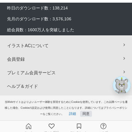
昨日のダウンロード数：138,214
先月のダウンロード数：3,576,106
総会員数：1600万人を突破しました
×
イラストACについて
会員登録
プレミアム会員サービス
ヘルプ＆ガイド
グループサイト
当Webサイトはよりよいユーザー体験を実現するためにCookieを使用しています。これ以降ページを遷
移した場合、Cookieの設定および使用に同意したことになります。詳細についてはプライバシーポリシ
詳細
同意
ご意見・ご要望
ーをご覧ください。
© 2006-2026
イラストAC