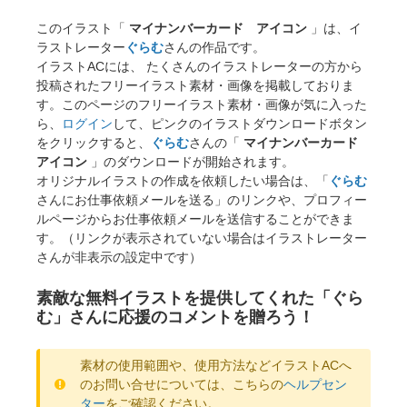
このイラスト「
マイナンバーカード アイコン
」は、イ
ラストレーター
ぐらむ
さんの作品です。
イラストACには、 たくさんのイラストレーターの方から
投稿されたフリーイラスト素材・画像を掲載しておりま
す。このページのフリーイラスト素材・画像が気に入った
ら、
ログイン
して、ピンクのイラストダウンロードボタン
をクリックすると、
ぐらむ
さんの「
マイナンバーカード
アイコン
」のダウンロードが開始されます。
オリジナルイラストの作成を依頼したい場合は、「
ぐらむ
さんにお仕事依頼メールを送る」のリンクや、プロフィー
ルページからお仕事依頼メールを送信することができま
す。（リンクが表示されていない場合はイラストレーター
さんが非表示の設定中です）
素敵な無料イラストを提供してくれた「ぐら
む」さんに応援のコメントを贈ろう！
素材の使用範囲や、使用方法などイラストACへ
のお問い合せについては、こちらの
ヘルプセン
ター
をご確認ください。