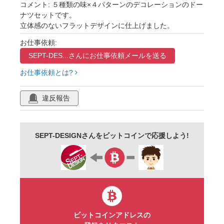
ストロベリー
ホワイトチョコレート
抹茶
コメント: ５種類の味×４パターンのデコレーションのドー
ナツセットです。
チョコスプレー
デコレーション
立体感のないフラットデザインに仕上げました。
チョコペン
ポップ
セット
アイコン
お仕事依頼:
おやつ
こども
フラットデザイン
SEPT-DES...さんに
お仕事依頼メールを送る
シンプル
食べ物
カフェ
お仕事依頼とは?
違反報告
SEPT-DESIGNさんをビットコインで応援しよう!
ビットコインアドレスの