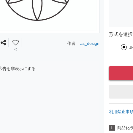
形式を選択
作者:
as_design
J
45
広告を非表示にする
利用禁止事
L
商品化