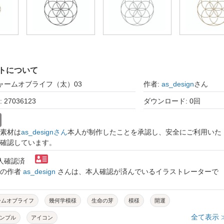
トについて
゙ャームオブライフ（太）03
作者:
as_design
さん
27036123
ダウンロード: 0回
素材は
as_designさん
本人が制作したことを承認し、安全にご利用いた
確認しています。
本人確認済
トの作者
as_design
さんは、本人確認が済んでいるイラストレーターで
ームオブライフ
幾何学模様
生命の芽
模様
開運
全て表示 
ンプル
アイコン