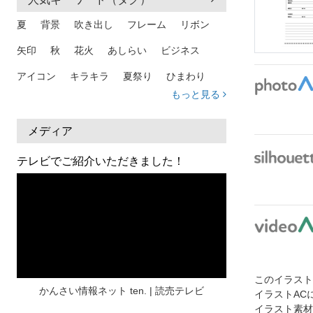
夏
背景
吹き出し
フレーム
リボン
矢印
秋
花火
あしらい
ビジネス
アイコン
キラキラ
夏祭り
ひまわり
もっと見る
家族
和柄
夏 背景
スマホ
熱中症
人物
暑中見舞い
ふきだし
夏休み
メディア
日本地図
海
ハート
夏 背景
枠
テレビでご紹介いただきました！
見出し
お盆
雲
和紙
カレンダー
水彩
夏 フレーム
花
女性
街並み
集中線
人
おしゃれ 手描き
筆
和風
スケジュール
波
飾り枠
桜
このイラス
ハロウィン
介護
チェック
かんさい情報ネット ten. | 読売テレビ
イラストAC
イラスト素材