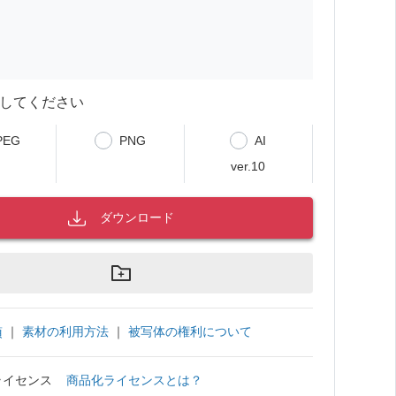
してください
PEG
PNG
AI
ver.10
ダウンロード
｜
素材の利用方法
｜
被写体の権利について
項
ライセンス
商品化ライセンスとは？