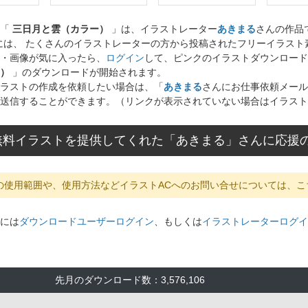
ト「
三日月と雲（カラー）
」は、イラストレーター
あきまる
さんの作品
には、 たくさんのイラストレーターの方から投稿されたフリーイラス
・画像が気に入ったら、
ログイン
して、ピンクのイラストダウンロード
）
」のダウンロードが開始されます。
ラストの作成を依頼したい場合は、「
あきまる
さんにお仕事依頼メール
送信することができます。（リンクが表示されていない場合はイラスト
無料イラストを提供してくれた「あきまる」さんに応援
の使用範囲や、使用方法などイラストACへのお問い合せについては、こ
には
ダウンロードユーザーログイン
、もしくは
イラストレーターログイ
先月のダウンロード数：3,576,106