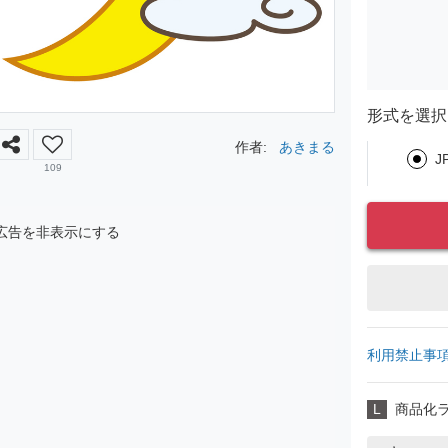
形式を選択
作者:
あきまる
J
109
広告を非表示にする
利用禁止事
L
商品化