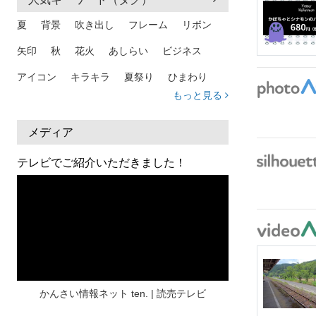
夏
背景
吹き出し
フレーム
リボン
矢印
秋
花火
あしらい
ビジネス
アイコン
キラキラ
夏祭り
ひまわり
もっと見る
家族
和柄
夏 背景
スマホ
熱中症
人物
暑中見舞い
ふきだし
夏休み
メディア
日本地図
海
ハート
夏 背景
枠
テレビでご紹介いただきました！
見出し
お盆
雲
和紙
カレンダー
水彩
夏 フレーム
花
女性
街並み
集中線
人
おしゃれ 手描き
筆
和風
スケジュール
波
飾り枠
桜
ハロウィン
介護
チェック
かんさい情報ネット ten. | 読売テレビ