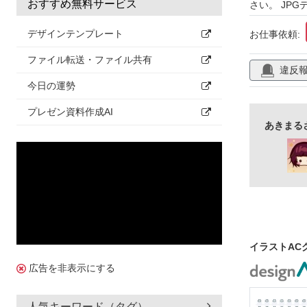
おすすめ無料サービス
さい。 JPG
飾り
装飾
デザインテンプレート
お仕事依頼:
ファイル転送・ファイル共有
違反
今日の運勢
プレゼン資料作成AI
あきまる
イラストAC
広告を非表示にする
人気キーワード（タグ）