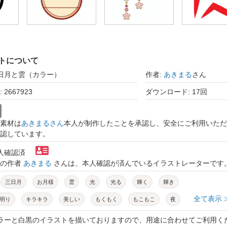
トについて
三日月と雲（カラー）
作者:
あきまる
さん
2667923
ダウンロード: 17回
素材は
あきまるさん
本人が制作したことを承認し、安全にご利用いただ
認しています。
本人確認済
トの作者
あきまる
さんは、本人確認が済んでいるイラストレーターです
三日月
お月様
雲
光
光る
輝く
輝き
全て表示 
明り
キラキラ
美しい
もくもく
もこもこ
夜
華やか
かわいい
シンプル
アイコン
イラスト
カラーと白黒のイラストを描いておりますので、用途に合わせてご利用く