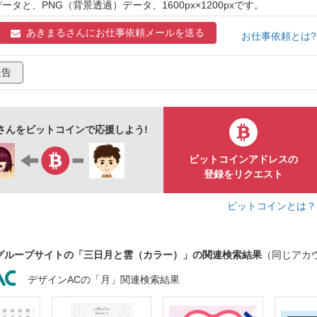
データと、PNG（背景透過）データ、1600px×1200pxです。
挿絵
素材
おたより
商用フリー
あきまるさんに
お仕事依頼メールを送る
お仕事依頼とは
報告
さんをビットコインで応援しよう!
ビットコインアドレスの
登録をリクエスト
ビットコインとは
グループサイトの「三日月と雲（カラー）」の関連検索結果
（同じアカ
デザインACの「月」関連検索結果