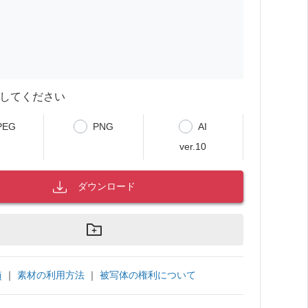
してください
PEG
PNG
AI
ver.10
ダウンロード
｜
素材の利用方法
｜
被写体の権利について
項