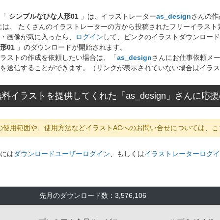
ト「
シンプルなひな人形01
」は、イラストレーター
as_design
さんの作
には、 たくさんのイラストレーターの方から投稿されたフリーイラス
・画像が気に入ったら、
ログイン
して、ピンクのイラストダウンロード
形01
」のダウンロードが開始されます。
ラストの作成を依頼したい場合は、「
as_design
さんにお仕事依頼メ
を送信することができます。（リンクが表示されていない場合はイラス
料イラストを提供してくれた「as_design」さんに
の使用範囲や、使用方法などイラストACへのお問い合せについては、こ
には
ダウンロードユーザーログイン
、もしくは
イラストレーターログイ
先月のダウンロード数：3,576,106