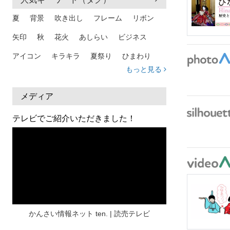
夏
背景
吹き出し
フレーム
リボン
矢印
秋
花火
あしらい
ビジネス
アイコン
キラキラ
夏祭り
ひまわり
もっと見る
家族
和柄
夏 背景
スマホ
熱中症
人物
暑中見舞い
ふきだし
夏休み
メディア
日本地図
海
ハート
夏 背景
枠
テレビでご紹介いただきました！
見出し
お盆
雲
和紙
カレンダー
水彩
夏 フレーム
花
女性
街並み
集中線
人
おしゃれ 手描き
筆
和風
スケジュール
波
飾り枠
桜
ハロウィン
介護
チェック
かんさい情報ネット ten. | 読売テレビ