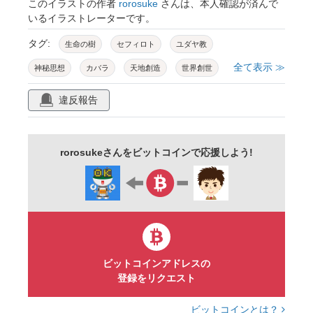
このイラストの作者
rorosuke
さんは、本人確認が済んで
いるイラストレーターです。
タグ:
生命の樹
セフィロト
ユダヤ教
全て表示 ≫
神秘思想
カバラ
天地創造
世界創世
王冠
理解
峻厳
知恵
慈悲
違反報告
美
栄光
勝利
基礎
王国
ケテル
コクマー
ビナー
ケセド
rorosukeさんをビットコインで応援しよう!
ゲブラー
ティファレト
ネツァク
ホド
イェソド
マルクト
図式
ビットコインアドレスの
登録をリクエスト
ビットコインとは？