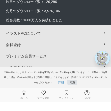
昨日のダウンロード数：126,296
先月のダウンロード数：3,576,106
×
総会員数：1600万人を突破しました
イラストACについて
会員登録
プレミアム会員サービス
ヘルプ＆ガイド
当Webサイトはよりよいユーザー体験を実現するためにCookieを使用しています。これ以降ページを遷
移した場合、Cookieの設定および使用に同意したことになります。詳細についてはプライバシーポリシ
グループサイト
詳細
同意
ーをご覧ください。
ご意見・ご要望
ホーム
ファン登録
コレクション
ヘルプ
© 2006-2026
イラストAC
無料ダウンロード会員登録はこちら