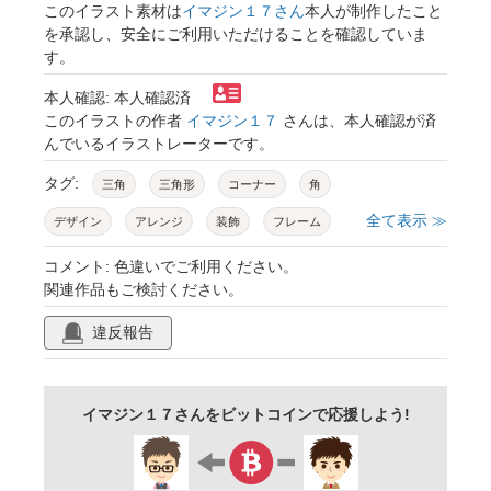
このイラスト素材は
イマジン１７さん
本人が制作したこと
を承認し、安全にご利用いただけることを確認していま
す。
本人確認: 本人確認済
このイラストの作者
イマジン１７
さんは、本人確認が済
んでいるイラストレーターです。
タグ:
三角
三角形
コーナー
角
全て表示 ≫
デザイン
アレンジ
装飾
フレーム
シンプル
カラー
２カ所
見出し
コメント: 色違いでご利用ください。
関連作品もご検討ください。
２隅
上下
対角
違反報告
イマジン１７さんをビットコインで応援しよう!