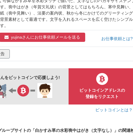
白く可憐なかすみ草を水彩タッチで描いた、文字なしのハガキサイズテン
す。喪中はがき（年賀欠礼状）の背景としてはもちろん、寒中見舞い、
紙（喪中見舞い）、法要の案内状、秋から冬にかけてのグリーティング
背景素材として最適です。文字を入れるスペースを広く空けたシンプル
す。
yujinaさんに
お仕事依頼メールを送る
お仕事依頼とは
報告
naさんをビットコインで応援しよう!
ビットコインアドレスの
登録をリクエスト
ビットコインとは
グループサイトの「白かすみ草の水彩喪中はがき（文字なし）」の関連