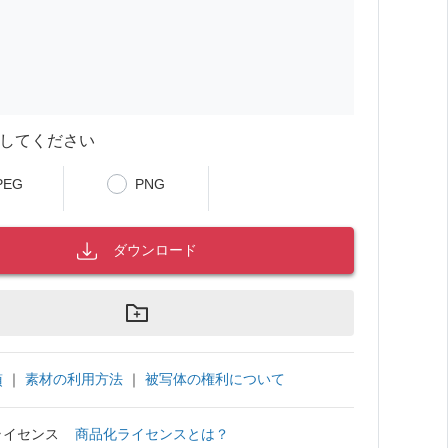
してください
PEG
PNG
ダウンロード
｜
素材の利用方法
｜
被写体の権利について
項
ライセンス
商品化ライセンスとは？