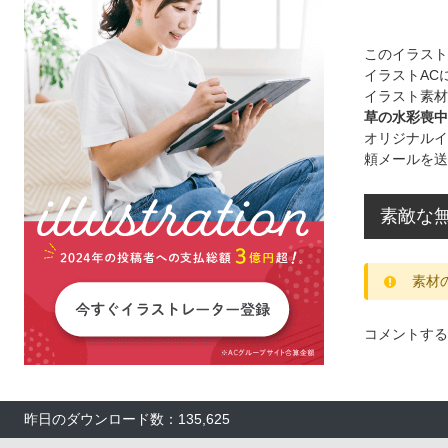
このイラス
イラストAC
イラスト素材
草の水彩喪中
オリジナルイ
頼メールを送
素敵な無
素材
コメントする
昨日のダウンロード数：135,625