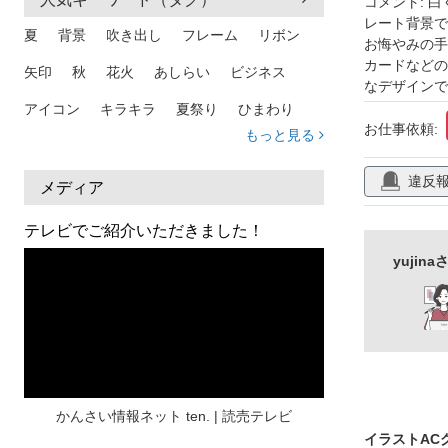
コメント: 
レート背景で
イラスト
夏
背景
吹き出し
フレーム
リボン
お悔やみの手
カードなどの
矢印
秋
花火
あしらい
ビジネス
なデザインで
アイコン
キラキラ
夏祭り
ひまわり
お仕事依頼:
もっと見る
家族
和柄
夏 背景
スマホ
熱中症
違反
人物
暑中見舞い
ふきだし
夏休み
メディア
日本地図
海
ハート
夏 背景
枠
テレビでご紹介いただきました！
見出し
お盆
雲
和紙
カレンダー
yuji
水彩
夏 フレーム
花
女性
街並み
集中線
人
おしゃれ 手描き
筆
和風
スケジュール
波
飾り枠
桜
ハロウィン
介護
チェック
かんさい情報ネット ten. | 読売テレビ
イラストAC