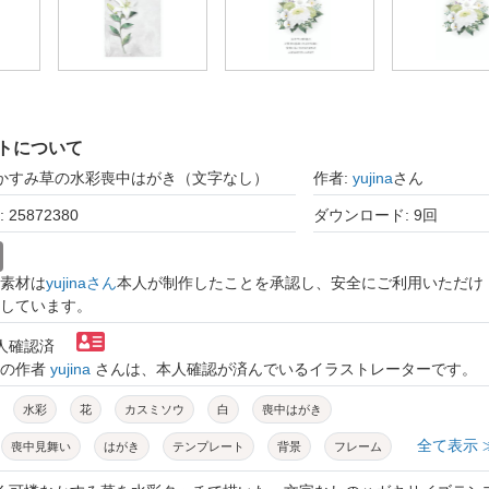
トについて
白かすみ草の水彩喪中はがき（文字なし）
作者:
yujina
さん
25872380
ダウンロード: 9回
素材は
yujinaさん
本人が制作したことを承認し、安全にご利用いただけ
しています。
本人確認済
トの作者
yujina
さんは、本人確認が済んでいるイラストレーターです。
水彩
花
カスミソウ
白
喪中はがき
全て表示 
喪中見舞い
はがき
テンプレート
背景
フレーム
悔やみ
法要
葬儀
冬
植物
ベクター素材