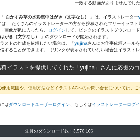
一致する動画がありませんでし
ト「
白かすみ草の水彩喪中はがき（文字なし）
」は、イラストレーター
には、 たくさんのイラストレーターの方から投稿されたフリーイラス
・画像が気に入ったら、
ログイン
して、ピンクのイラストダウンロード
はがき（文字なし）
」のダウンロードが開始されます。
ラストの作成を依頼したい場合は、「
yujina
さんにお仕事依頼メールを
信することができます。（リンクが表示されていない場合はイラストレ
料イラストを提供してくれた「yujina」さんに応援の
の使用範囲や、使用方法などイラストACへのお問い合せについては、こ
には
ダウンロードユーザーログイン
、もしくは
イラストレーターログイ
先月のダウンロード数：3,576,106