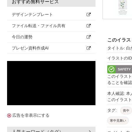
おすすめ無料サービス
デザインテンプレート
ファイル転送・ファイル共有
今日の運勢
このイラス
タイトル: 
プレゼン資料作成AI
イラストのID: 
SAFETY
このイラスト
ることを確認
本人確認: 
このイラス
タグ:
喪中
広告を非表示にする
寒中見舞い
挨拶状
お
人気キーワード（タグ）