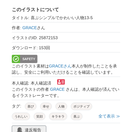
このイラストについて
タイトル: 喜ぶシンプルでかわいい人物13-5
作者:
GRACE
さん
イラストのID: 25872153
ダウンロード: 153回
SAFETY
このイラスト素材は
GRACEさん
本人が制作したことを承
認し、安全にご利用いただけることを確認しています。
本人確認: 本人確認済
このイラストの作者
GRACE
さんは、本人確認が済んでい
るイラストレーターです。
タグ:
喜び
幸せ
人物
ポジティブ
全て表示 ≫
うれしい
笑顔
キラキラ
喜ぶ
ハッピー
ラッキー
やったー
嬉しい
違反報告