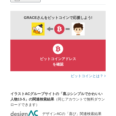
成功
完成
大成功
叶う
叶った
合格
当選
大当たり
おめでとう
GRACEさんをビットコインで応援しよう!
ビジネス
生活
シンプル
かわいい
二頭身
キャラクター
イラスト
素材
棒人間
漫画
ちびキャラ
人
人間
デフォルメ
ゆるい
おしゃれ
手描き
手書き
マスコット
女性
男性
ビットコインアドレス
を確認
大人
子ども
フリー
フリー素材
無料
二頭身キャラ
全身
画線
ビットコインとは？
イラストACグループサイトの「喜ぶシンプルでかわいい
人物13-5」の関連検索結果
（同じアカウントで無料ダウン
ロードできます）
デザインACの「喜び」関連検索結果