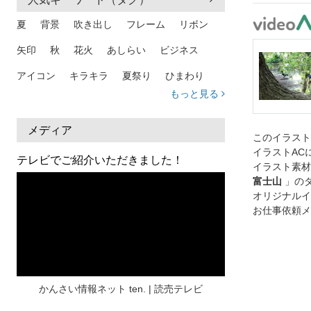
夏
背景
吹き出し
フレーム
リボン
矢印
秋
花火
あしらい
ビジネス
アイコン
キラキラ
夏祭り
ひまわり
もっと見る
家族
和柄
夏 背景
スマホ
熱中症
人物
暑中見舞い
ふきだし
夏休み
メディア
このイラス
イラストAC
日本地図
海
ハート
夏 背景
枠
テレビでご紹介いただきました！
イラスト素材
見出し
お盆
雲
和紙
カレンダー
富士山
」の
オリジナルイ
水彩
夏 フレーム
花
女性
街並み
お仕事依頼メ
集中線
人
おしゃれ 手描き
筆
和風
スケジュール
波
飾り枠
桜
ハロウィン
介護
チェック
かんさい情報ネット ten. | 読売テレビ