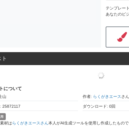
テンプレー
あなたのビ
スト
トについて
士山
作者:
らくがきエース
さ
25872117
ダウンロード: 0回
使用
素材は
らくがきエースさん
本人がAI生成ツールを使用し作成したもので