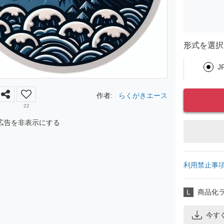
形式を選択
J
作者:
らくがきエース
22
広告を非表示にする
利用禁止事
L
商品化
今す