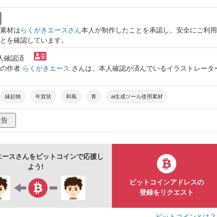
素材は
らくがきエースさん
本人が制作したことを承認し、安全にご利用
とを確認しています。
本人確認済
トの作者
らくがきエース
さんは、本人確認が済んでいるイラストレータ
縁起物
年賀状
和風
青
ai生成ツール使用素材
報告
エースさんをビットコインで応援し
よう!
ビットコインアドレスの
登録をリクエスト
ビットコインとは