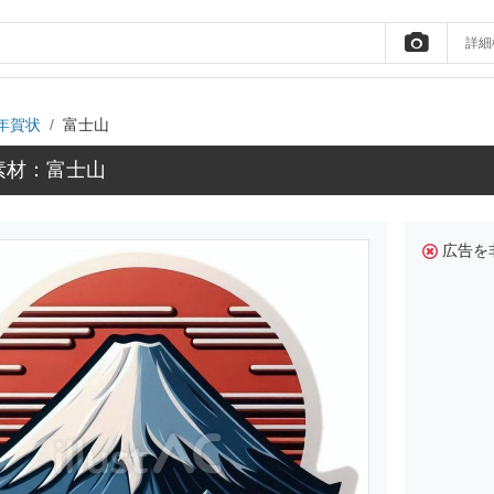
詳細
年賀状
富士山
素材：富士山
広告を