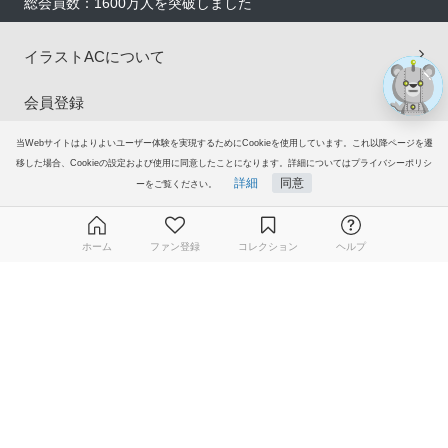
総会員数：1600万人を突破しました
イラストACについて
会員登録
当Webサイトはよりよいユーザー体験を実現するためにCookieを使用しています。これ以降ページを遷
プレミアム会員サービス
移した場合、Cookieの設定および使用に同意したことになります。詳細についてはプライバシーポリシ
詳細
同意
ーをご覧ください。
ヘルプ＆ガイド
グループサイト
ホーム
ファン登録
コレクション
ヘルプ
ご意見・ご要望
無料ダウンロード会員登録はこちら
© 2006-2026
イラストAC