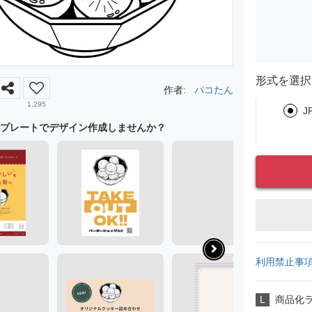
形式を選択
作者:
パコたん
1,295
J
プレートでデザイン作成しませんか？
利用禁止事
L
商品化