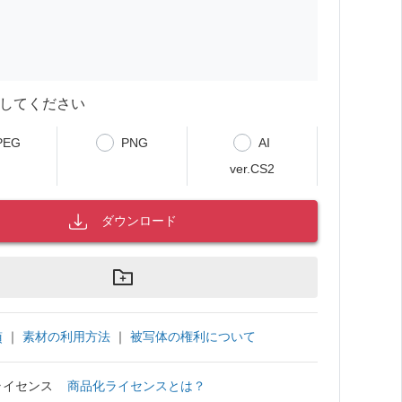
してください
PEG
PNG
AI
ver.CS2
ダウンロード
｜
素材の利用方法
｜
被写体の権利について
項
ライセンス
商品化ライセンスとは？