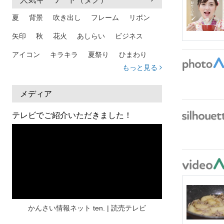
夏
背景
吹き出し
フレーム
リボン
矢印
秋
花火
あしらい
ビジネス
アイコン
キラキラ
夏祭り
ひまわり
もっと見る
家族
和柄
夏 背景
スマホ
熱中症
人物
暑中見舞い
ふきだし
夏休み
メディア
日本地図
海
ハート
夏 背景
枠
テレビでご紹介いただきました！
見出し
お盆
雲
和紙
カレンダー
水彩
夏 フレーム
花
女性
街並み
集中線
人
おしゃれ 手描き
筆
和風
スケジュール
波
飾り枠
桜
ハロウィン
介護
チェック
かんさい情報ネット ten. | 読売テレビ