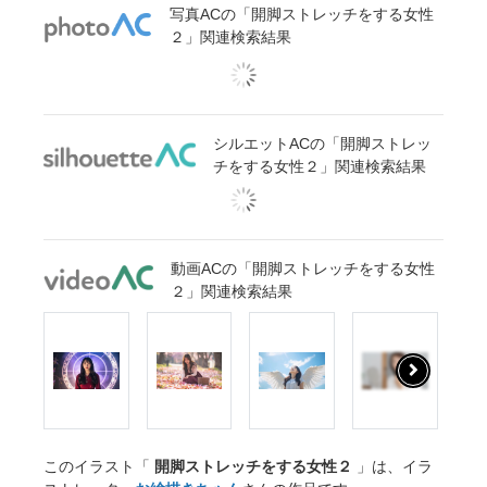
写真ACの「開脚ストレッチをする女性
２」関連検索結果
シルエットACの「開脚ストレッ
チをする女性２」関連検索結果
動画ACの「開脚ストレッチをする女性
２」関連検索結果
このイラスト「
開脚ストレッチをする女性２
」は、イラ