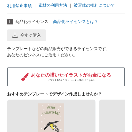
｜
素材の利用方法
｜
被写体の権利について
利用禁止事項
L
商品化ライセンス
商品化ライセンスとは？
今すぐ購入
テンプレートなどの商品販売ができるライセンスです。
あなたのビジネスにご活用ください。
あなたの描いたイラストがお金になる
イラストACイラストレーター登録はこちら>
おすすめテンプレートでデザイン作成しませんか？