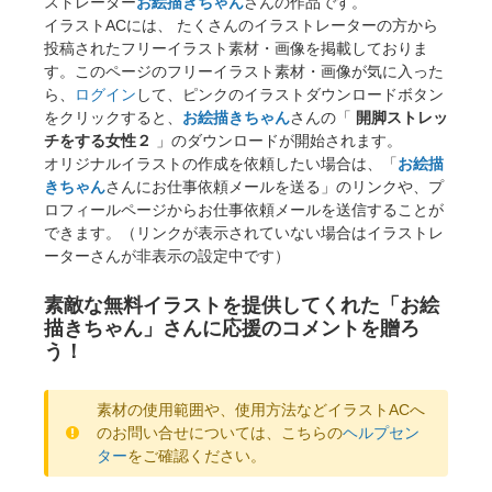
ストレーター
お絵描きちゃん
さんの作品です。
イラストACには、 たくさんのイラストレーターの方から
投稿されたフリーイラスト素材・画像を掲載しておりま
す。このページのフリーイラスト素材・画像が気に入った
ら、
ログイン
して、ピンクのイラストダウンロードボタン
をクリックすると、
お絵描きちゃん
さんの「
開脚ストレッ
チをする女性２
」のダウンロードが開始されます。
オリジナルイラストの作成を依頼したい場合は、「
お絵描
きちゃん
さんにお仕事依頼メールを送る」のリンクや、プ
ロフィールページからお仕事依頼メールを送信することが
できます。（リンクが表示されていない場合はイラストレ
ーターさんが非表示の設定中です）
素敵な無料イラストを提供してくれた「お絵
描きちゃん」さんに応援のコメントを贈ろ
う！
素材の使用範囲や、使用方法などイラストACへ
のお問い合せについては、こちらの
ヘルプセン
ター
をご確認ください。