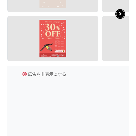
広告を非表示にする