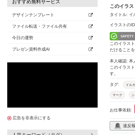
おすすめ無料サービス
このイラス
タイトル: イ
デザインテンプレート
イラストのID: 
ファイル転送・ファイル共有
SAFETY
今日の運勢
このイラスト
プレゼン資料作成AI
だけることを
本人確認: 
このイラス
す。
タグ:
イル
マーク
シ
お仕事依頼:
広告を非表示にする
違反
人気キーワード（タグ）