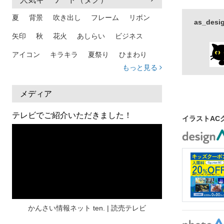
夏
背景
吹き出し
フレーム
リボン
as_de
矢印
秋
花火
あしらい
ビジネス
アイコン
キラキラ
夏祭り
ひまわり
もっと見る
家族
和柄
夏 背景
スマホ
熱中症
人物
暑中見舞い
ふきだし
夏休み
メディア
日本地図
海
ハート
夏 背景
枠
テレビでご紹介いただきました！
イラストAC
見出し
お盆
雲
和紙
カレンダー
水彩
夏 フレーム
花
女性
街並み
集中線
人
おしゃれ 手描き
筆
和風
スケジュール
波
飾り枠
桜
ハロウィン
介護
チェック
かんさい情報ネット ten. | 読売テレビ