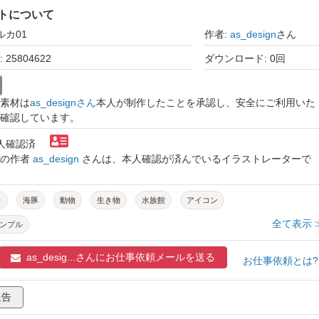
トについて
ルカ01
作者:
as_design
さん
25804622
ダウンロード: 0回
素材は
as_designさん
本人が制作したことを承認し、安全にご利用いた
確認しています。
本人確認済
トの作者
as_design
さんは、本人確認が済んでいるイラストレーターで
カ
海豚
動物
生き物
水族館
アイコン
全て表示 
ンプル
as_desig...さんに
お仕事依頼メールを送る
お仕事依頼とは
報告