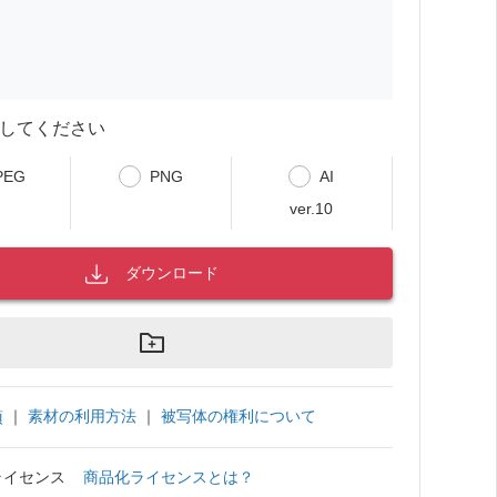
してください
PEG
PNG
AI
ver.10
ダウンロード
｜
素材の利用方法
｜
被写体の権利について
項
ライセンス
商品化ライセンスとは？