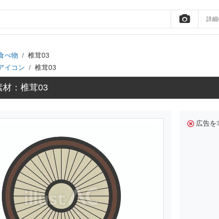
詳細
食べ物
椎茸03
アイコン
椎茸03
材：椎茸03
広告を