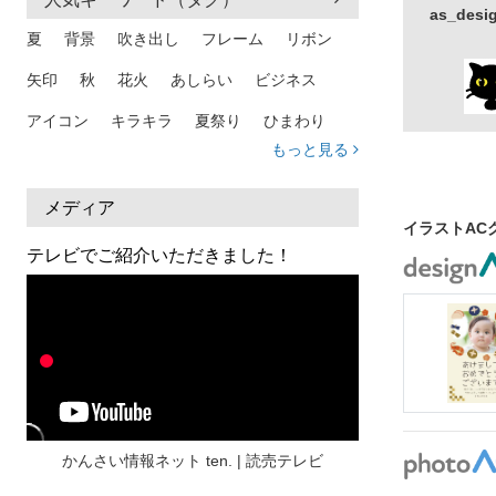
as_de
夏
背景
吹き出し
フレーム
リボン
矢印
秋
花火
あしらい
ビジネス
アイコン
キラキラ
夏祭り
ひまわり
もっと見る
家族
和柄
夏 背景
スマホ
熱中症
人物
暑中見舞い
ふきだし
夏休み
メディア
イラストAC
日本地図
海
ハート
夏 背景
枠
テレビでご紹介いただきました！
見出し
お盆
雲
和紙
カレンダー
水彩
夏 フレーム
花
女性
街並み
集中線
人
おしゃれ 手描き
筆
和風
スケジュール
波
飾り枠
桜
ハロウィン
介護
チェック
かんさい情報ネット ten. | 読売テレビ