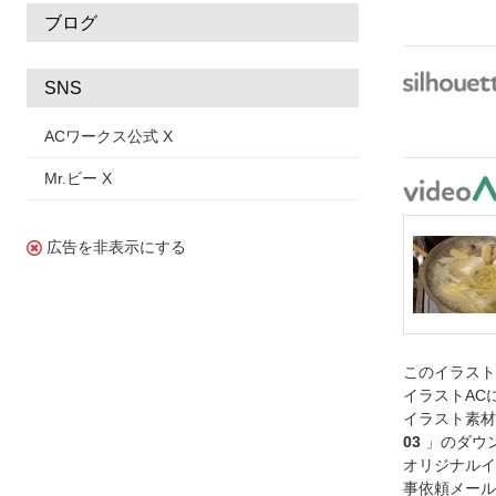
ブログ
SNS
ACワークス公式 X
Mr.ビー X
広告を非表示にする
このイラス
イラストAC
イラスト素材
03
」のダウ
オリジナルイ
事依頼メール