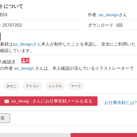
トについて
茸03
作者:
as_design
さん
25707252
ダウンロード: 3回
素材は
as_designさん
本人が制作したことを承認し、安全にご利用いた
確認しています。
本人確認済
トの作者
as_design
さんは、本人確認が済んでいるイラストレーターで
きのこ
アイコン
シンプル
マーク
as_desig...さんに
お仕事依頼メールを送る
お仕事依頼とは
報告