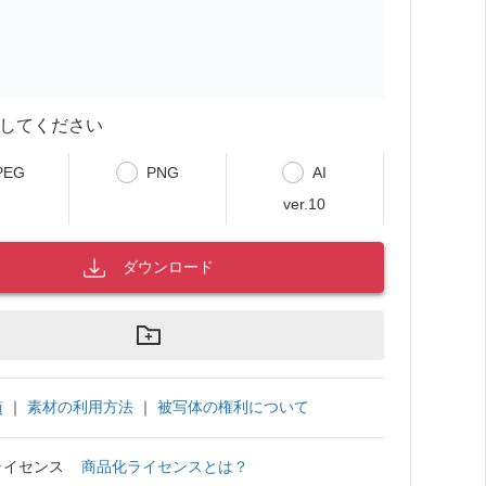
してください
PEG
PNG
AI
ver.10
ダウンロード
｜
素材の利用方法
｜
被写体の権利について
項
ライセンス
商品化ライセンスとは？