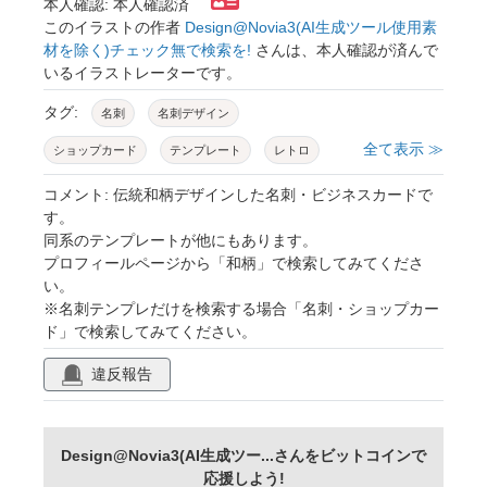
本人確認: 本人確認済
このイラストの作者
Design@Novia3(AI生成ツール使用素
材を除く)チェック無で検索を!
さんは、本人確認が済んで
いるイラストレーターです。
タグ:
名刺
名刺デザイン
全て表示 ≫
ショップカード
テンプレート
レトロ
ジオメトリック
幾何学模様
和柄
コメント: 伝統和柄デザインした名刺・ビジネスカードで
す。
青海波
菊
麻の葉
鮫小紋
七宝
同系のテンプレートが他にもあります。
プロフィールページから「和柄」で検索してみてくださ
籠目
紗綾形
い。
※名刺テンプレだけを検索する場合「名刺・ショップカー
ド」で検索してみてください。
違反報告
Design@Novia3(AI生成ツー...さんをビットコインで
応援しよう!