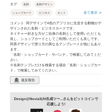
タグ:
名刺
名刺デザイン
全て表示 ≫
ショップカード
ビジネス
セット
テンプレート
ストライプ
アイテム
コメント: 同デザインで4色のアフリカに生息する動物がデ
ザインされた名刺・ビジネスカードです。
アフリカ
象
ネイチャー好きな方がご自身の名刺として使用いただくも
良し、ショップカードとしてご利用いただくも良しです。
同系デザインで塗り方の異なるテンプレートが他にもあり
ます。
「名刺・ショップカード - サバンナ」で検索してみてくだ
さい。
※名刺テンプレだけを検索する場合「名刺・ショップカー
ド」で検索してみてください。
違反報告
Design@Novia3(AI生成ツー...さんをビットコインで
応援しよう!