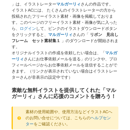
」は、イラストレーター
マルガーリィ
さんの作品です。
イラストACには、 たくさんのイラストレーターの方から
投稿されたフリーイラスト素材・画像を掲載しておりま
す。このページのフリーイラスト素材・画像が気に入った
ら、
ログイン
して、ピンクのイラストダウンロードボタン
をクリックすると、
マルガーリィ
さんの「
リボン 見出し
フレーム セット素材集１
」のダウンロードが開始されま
す。
オリジナルイラストの作成を依頼したい場合は、「
マルガ
ーリィ
さんにお仕事依頼メールを送る」のリンクや、プロ
フィールページからお仕事依頼メールを送信することがで
きます。（リンクが表示されていない場合はイラストレー
ターさんが非表示の設定中です）
素敵な無料イラストを提供してくれた「マル
ガーリィ」さんに応援のコメントを贈ろう！
素材の使用範囲や、使用方法などイラストACへ
のお問い合せについては、こちらの
ヘルプセン
ター
をご確認ください。