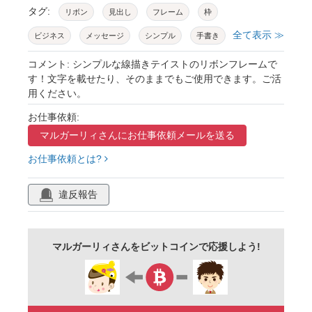
タグ:
リボン
見出し
フレーム
枠
全て表示 ≫
ビジネス
メッセージ
シンプル
手書き
手描き
飾り
リボンフレーム
セット
コメント: シンプルな線描きテイストのリボンフレームで
す！文字を載せたり、そのままでもご使用できます。ご活
素材集
ストライプ
あしらい
囲み
用ください。
背景素材
タイトル
題名
シンボル
お仕事依頼:
イエロー
モノトーン
白黒
線描き
マルガーリィさんに
お仕事依頼メールを送る
チラシ
広告
カタログ
ポスター
お仕事依頼とは?
線
ライン
カジュアル
おしゃれ
違反報告
白背景
web
webデザイン
ガーリー
pop
ポップ
かわいい
デザインパーツ
マルガーリィさんをビットコインで応援しよう!
ポイント
その他
ヴィンテージ