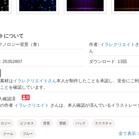
トについて
テクノロジー背景（青）
作者:
イラレクリエイト
ん
25352807
ダウンロード: 13回
素材は
イラレクリエイトさん
本人が制作したことを承認し、安全にご利
ことを確認しています。
本人確認済
トの作者
イラレクリエイト
さんは、本人確認が済んでいるイラストレー
ノロジー
ビジネス
背景
壁紙
バック
テクスチャ
全て表示 
クール
ブルー