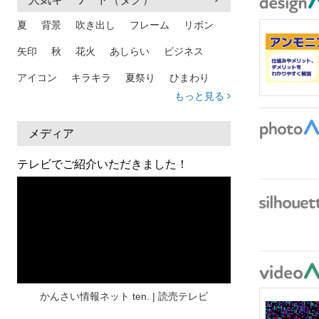
夏
背景
吹き出し
フレーム
リボン
矢印
秋
花火
あしらい
ビジネス
アイコン
キラキラ
夏祭り
ひまわり
もっと見る
家族
和柄
夏 背景
スマホ
熱中症
人物
暑中見舞い
ふきだし
夏休み
メディア
日本地図
海
ハート
夏 背景
枠
テレビでご紹介いただきました！
見出し
お盆
雲
和紙
カレンダー
水彩
夏 フレーム
花
女性
街並み
集中線
人
おしゃれ 手描き
筆
和風
スケジュール
波
飾り枠
桜
ハロウィン
介護
チェック
かんさい情報ネット ten. | 読売テレビ