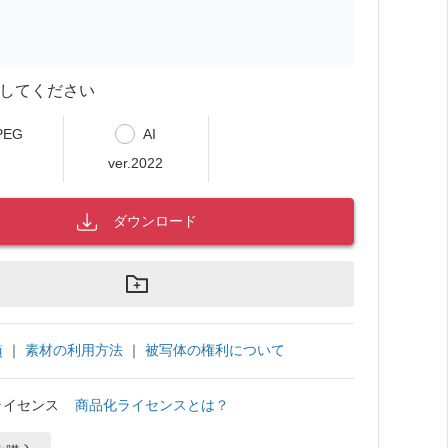
してください
PEG
AI
ver.2022
ダウンロード
｜
素材の利用方法
｜
被写体の権利について
項
ライセンス
商品化ライセンスとは？