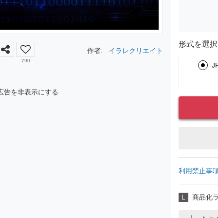
形式を選択
作者:
イラレクリエイト
790
J
広告を非表示にする
利用禁止事
L
商品化