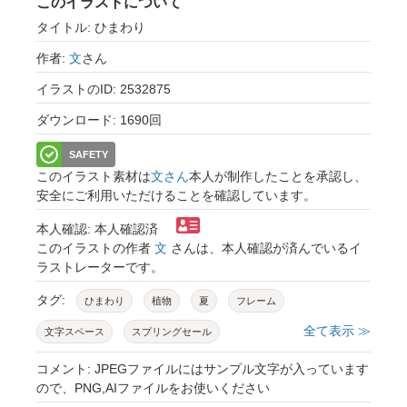
このイラストについて
タイトル: ひまわり
作者:
文
さん
イラストのID: 2532875
ダウンロード: 1690回
SAFETY
このイラスト素材は
文さん
本人が制作したことを承認し、
安全にご利用いただけることを確認しています。
本人確認: 本人確認済
このイラストの作者
文
さんは、本人確認が済んでいるイ
ラストレーターです。
タグ:
ひまわり
植物
夏
フレーム
全て表示 ≫
文字スペース
スプリングセール
ボタニカル
花
メモ
可愛い
宣伝
コメント: JPEGファイルにはサンプル文字が入っています
ので、PNG,AIファイルをお使いください
招待状
ネイチャー
チラシ
ツツジ