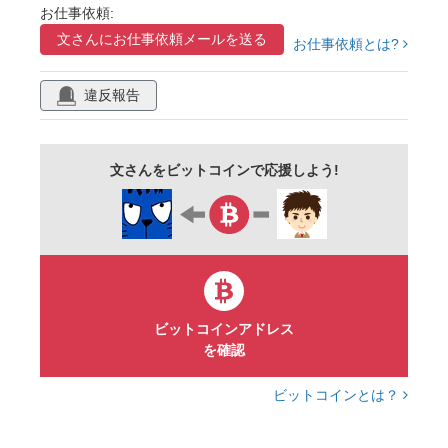
お仕事依頼:
ポストカード
バナー
セール
販売促進
文さんに
お仕事依頼メールを送る
お仕事依頼とは?
タイトルスペース
広告
葉っぱ
多目的カード
水彩
手描き
花屋
違反報告
ビラ
フラワーショップ
グリーティングカード
自然
ナチュラル
文さんをビットコインで応援しよう!
サンキューカード
メッセージカード
コピースペース
ハガキ
綺麗
母の日
ノートカード
女子的
ガーリー
イラスト
白バックグラウンド
ビットコインアドレス
を確認
ビットコインとは？