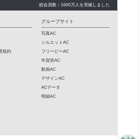
総会員数：1600万人を突破しました
グループサイト
写真AC
シルエットAC
用規約
フリービーAC
年賀状AC
動画AC
デザインAC
ACデータ
明細AC
×