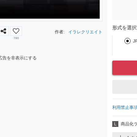
形式を選択
作者:
イラレクリエイト
790
J
広告を非表示にする
利用禁止事
L
商品化