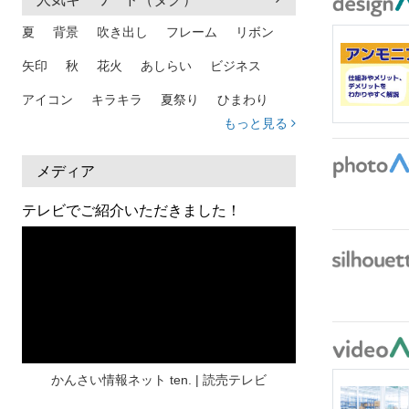
夏
背景
吹き出し
フレーム
リボン
矢印
秋
花火
あしらい
ビジネス
アイコン
キラキラ
夏祭り
ひまわり
もっと見る
家族
和柄
夏 背景
スマホ
熱中症
人物
暑中見舞い
ふきだし
夏休み
メディア
日本地図
海
ハート
夏 背景
枠
テレビでご紹介いただきました！
見出し
お盆
雲
和紙
カレンダー
水彩
夏 フレーム
花
女性
街並み
集中線
人
おしゃれ 手描き
筆
和風
スケジュール
波
飾り枠
桜
ハロウィン
介護
チェック
かんさい情報ネット ten. | 読売テレビ