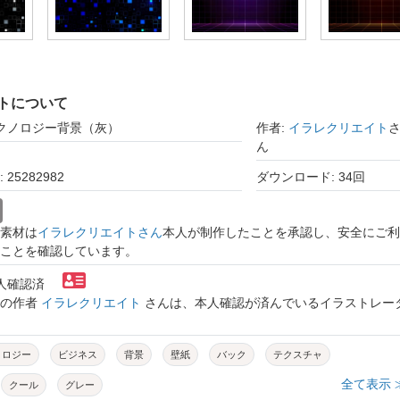
トについて
テクノロジー背景（灰）
作者:
イラレクリエイト
ん
25282982
ダウンロード: 34回
素材は
イラレクリエイトさん
本人が制作したことを承認し、安全にご利
ことを確認しています。
本人確認済
トの作者
イラレクリエイト
さんは、本人確認が済んでいるイラストレー
ノロジー
ビジネス
背景
壁紙
バック
テクスチャ
全て表示 
クール
グレー