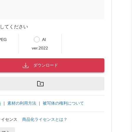
してください
PEG
AI
ver.2022
ダウンロード
｜
素材の利用方法
｜
被写体の権利について
項
ライセンス
商品化ライセンスとは？