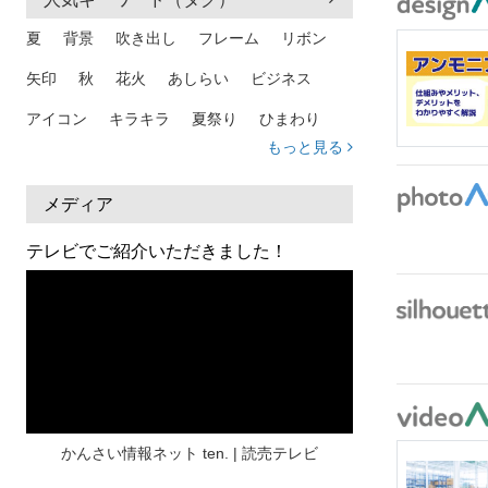
夏
背景
吹き出し
フレーム
リボン
矢印
秋
花火
あしらい
ビジネス
アイコン
キラキラ
夏祭り
ひまわり
もっと見る
家族
和柄
夏 背景
スマホ
熱中症
人物
暑中見舞い
ふきだし
夏休み
メディア
日本地図
海
ハート
夏 背景
枠
テレビでご紹介いただきました！
見出し
お盆
雲
和紙
カレンダー
水彩
夏 フレーム
花
女性
街並み
集中線
人
おしゃれ 手描き
筆
和風
スケジュール
波
飾り枠
桜
ハロウィン
介護
チェック
かんさい情報ネット ten. | 読売テレビ