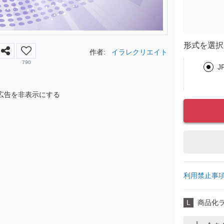
形式を選択
作者:
イラレクリエイト
790
J
広告を非表示にする
利用禁止事
L
商品化