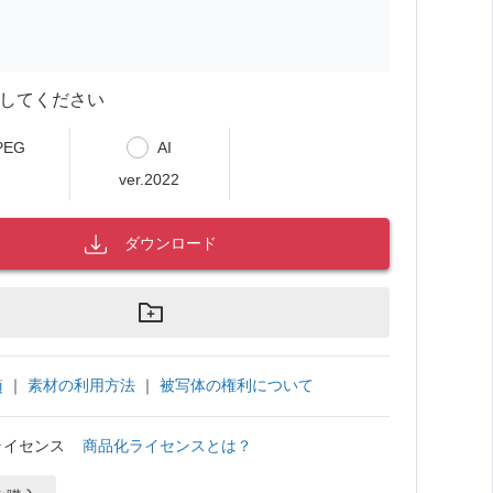
してください
PEG
AI
ver.2022
ダウンロード
｜
素材の利用方法
｜
被写体の権利について
項
ライセンス
商品化ライセンスとは？