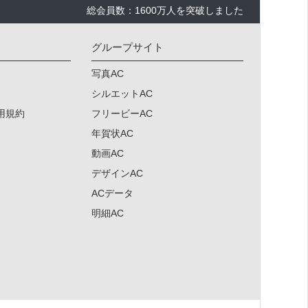
総会員数：1600万人を突破しました
グループサイト
写真AC
シルエットAC
用規約
フリービーAC
年賀状AC
動画AC
デザインAC
ACデータ
明細AC
×