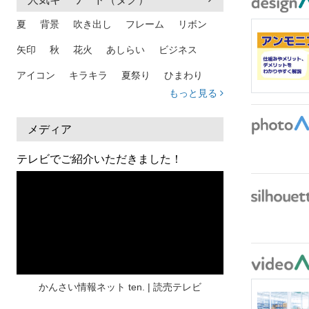
夏
背景
吹き出し
フレーム
リボン
矢印
秋
花火
あしらい
ビジネス
アイコン
キラキラ
夏祭り
ひまわり
もっと見る
家族
和柄
夏 背景
スマホ
熱中症
人物
暑中見舞い
ふきだし
夏休み
メディア
日本地図
海
ハート
夏 背景
枠
テレビでご紹介いただきました！
見出し
お盆
雲
和紙
カレンダー
水彩
夏 フレーム
花
女性
街並み
集中線
人
おしゃれ 手描き
筆
和風
スケジュール
波
飾り枠
桜
ハロウィン
介護
チェック
かんさい情報ネット ten. | 読売テレビ