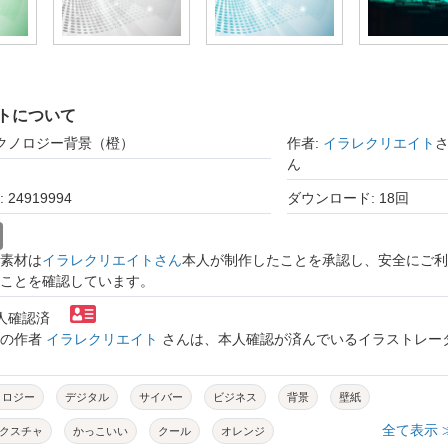
トについて
テクノロジー背景（橙）
作者:
イラレクリエイト
ん
24919994
ダウンロード: 18回
素材は
イラレクリエイトさん
本人が制作したことを承認し、安全にご利
ことを確認しています。
本人確認済
トの作者
イラレクリエイト
さんは、本人確認が済んでいるイラストレー
ノロジー
デジタル
サイバー
ビジネス
背景
壁紙
全て表示 
クスチャ
かっこいい
クール
オレンジ