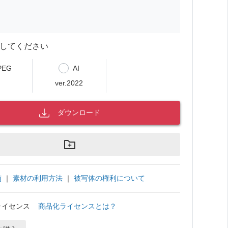
してください
PEG
AI
ver.2022
ダウンロード
｜
素材の利用方法
｜
被写体の権利について
項
ライセンス
商品化ライセンスとは？