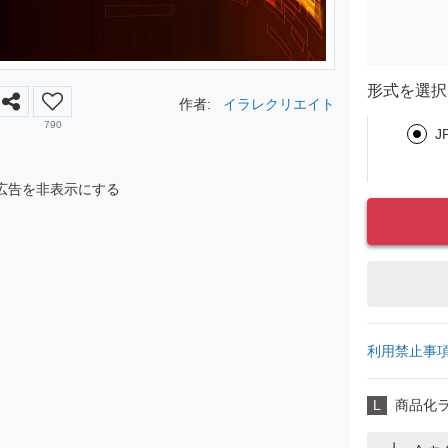
形式を選択
作者:
イラレクリエイト
790
J
広告を非表示にする
利用禁止事
L
商品化