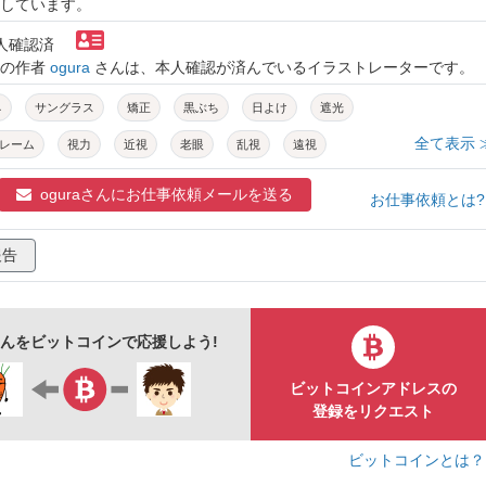
しています。
本人確認済
トの作者
ogura
さんは、本人確認が済んでいるイラストレーターです。
ネ
サングラス
矯正
黒ぶち
日よけ
遮光
全て表示 
レーム
視力
近視
老眼
乱視
遠視
oguraさんに
お仕事依頼メールを送る
お仕事依頼とは
報告
aさんをビットコインで応援しよう!
ビットコインアドレスの
登録をリクエスト
ビットコインとは