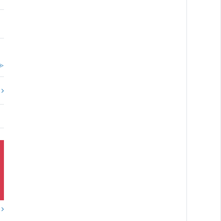
≫
?
？