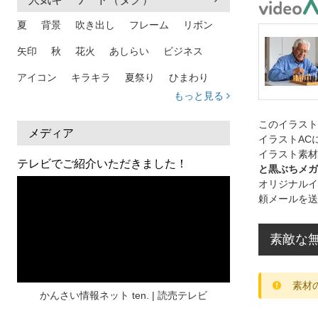
夏
背景
吹き出し
フレーム
リボン
矢印
秋
花火
あしらい
ビジネス
アイコン
キラキラ
夏祭り
ひまわり
もっと見る
家族
和柄
夏 背景
スマホ
熱中症
このイラス
人物
暑中見舞い
ふきだし
夏休み
メディア
イラストAC
イラスト素材
日本地図
海
ハート
夏 背景
枠
テレビでご紹介いただきました！
と黒ぶちメガ
見出し
お盆
雲
和紙
カレンダー
オリジナルイ
頼メールを送
水彩
夏 フレーム
花
女性
街並み
集中線
人
おしゃれ 手描き
筆
素敵な無
和風
スケジュール
波
飾り枠
桜
素材
ハロウィン
介護
チェック
かんさい情報ネット ten. | 読売テレビ