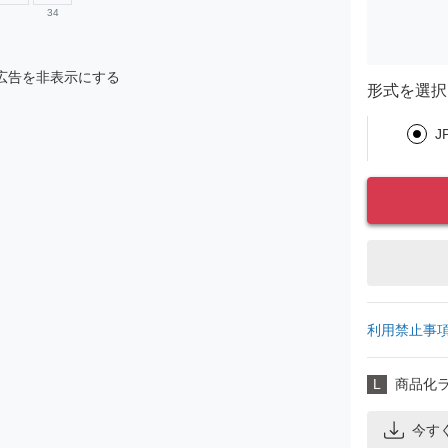
34
広告を非表示にする
形式を選択
J
利用禁止事
L
商品化
今す