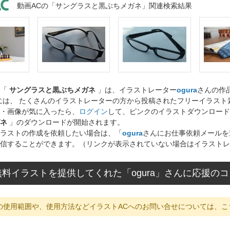
動画ACの「サングラスと黒ぶちメガネ」関連検索結果
ト「
サングラスと黒ぶちメガネ
」は、イラストレーター
ogura
さんの作
には、 たくさんのイラストレーターの方から投稿されたフリーイラス
・画像が気に入ったら、
ログイン
して、ピンクのイラストダウンロード
ネ
」のダウンロードが開始されます。
ラストの作成を依頼したい場合は、「
ogura
さんにお仕事依頼メールを
信することができます。（リンクが表示されていない場合はイラストレ
料イラストを提供してくれた「ogura」さんに応援の
の使用範囲や、使用方法などイラストACへのお問い合せについては、こ