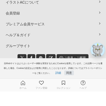
イラストACについて
×
会員登録
プレミアム会員サービス
ヘルプ＆ガイド
グループサイト
ご意見・ご要望
当Webサイトはよりよいユーザー体験を実現するためにCookieを使用しています。これ以降ページを遷
© 2006-2026
イラストAC
移した場合、Cookieの設定および使用に同意したことになります。詳細についてはプライバシーポリシ
詳細
同意
ーをご覧ください。
ホーム
ファン登録
コレクション
ヘルプ
無料ダウンロード会員登録はこちら