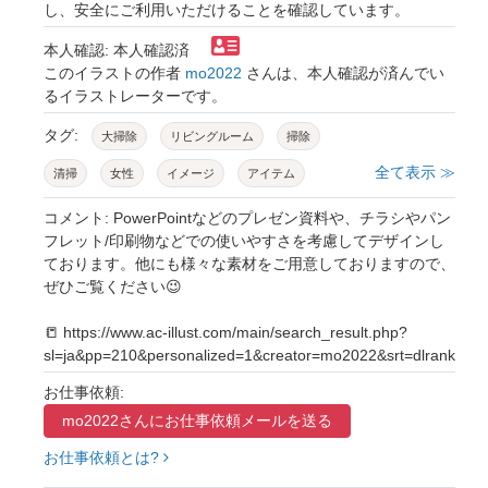
し、安全にご利用いただけることを確認しています。
本人確認: 本人確認済
このイラストの作者
mo2022
さんは、本人確認が済んでい
るイラストレーターです。
タグ:
大掃除
リビングルーム
掃除
全て表示 ≫
清掃
女性
イメージ
アイテム
おしゃれ
かわいい
3次元
イラスト
コメント: PowerPointなどのプレゼン資料や、チラシやパン
フレット/印刷物などでの使いやすさを考慮してデザインし
3d
cg
イメージカット
ております。他にも様々な素材をご用意しておりますので、
ぜひご覧ください😉
ai生成ツール使用素材
📒 https://www.ac-illust.com/main/search_result.php?
sl=ja&pp=210&personalized=1&creator=mo2022&srt=dlrank
お仕事依頼:
mo2022さんに
お仕事依頼メールを送る
お仕事依頼とは?