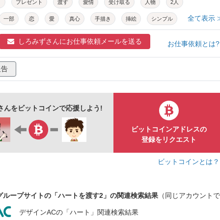
ト
プレゼント
渡す
愛情
受け取る
人物
2人
全て表示 
一部
恋
愛
真心
手描き
挿絵
シンプル
気持ち
伝える
素材
しろみずさんに
お仕事依頼メールを送る
お仕事依頼とは
報告
さんをビットコインで応援しよう!
ビットコインアドレスの
登録をリクエスト
ビットコインとは
グループサイトの「ハートを渡す2」の関連検索結果
（同じアカウントで
デザインACの「ハート」関連検索結果