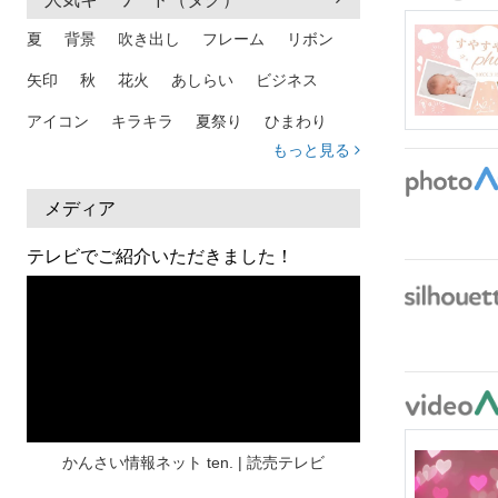
夏
背景
吹き出し
フレーム
リボン
矢印
秋
花火
あしらい
ビジネス
アイコン
キラキラ
夏祭り
ひまわり
もっと見る
家族
和柄
夏 背景
スマホ
熱中症
人物
暑中見舞い
ふきだし
夏休み
メディア
日本地図
海
ハート
夏 背景
枠
テレビでご紹介いただきました！
見出し
お盆
雲
和紙
カレンダー
水彩
夏 フレーム
花
女性
街並み
集中線
人
おしゃれ 手描き
筆
和風
スケジュール
波
飾り枠
桜
ハロウィン
介護
チェック
かんさい情報ネット ten. | 読売テレビ