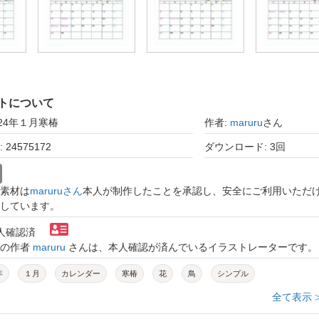
トについて
024年１月寒椿
作者:
maruru
さん
24575172
ダウンロード: 3回
素材は
maruruさん
本人が制作したことを承認し、安全にご利用いただ
しています。
本人確認済
トの作者
maruru
さんは、本人確認が済んでいるイラストレーターです。
年
１月
カレンダー
寒椿
花
鳥
シンプル
全て表示 