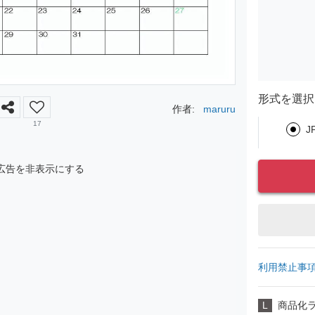
形式を選択
作者:
maruru
17
J
広告を非表示にする
利用禁止事
L
商品化