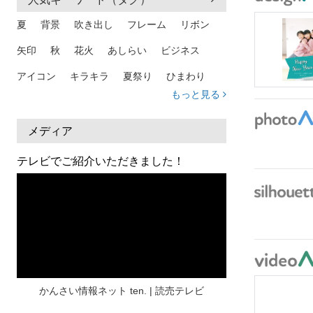
夏
背景
吹き出し
フレーム
リボン
矢印
秋
花火
あしらい
ビジネス
アイコン
キラキラ
夏祭り
ひまわり
もっと見る
家族
和柄
夏 背景
スマホ
熱中症
人物
暑中見舞い
ふきだし
夏休み
メディア
日本地図
海
ハート
夏 背景
枠
テレビでご紹介いただきました！
見出し
お盆
雲
和紙
カレンダー
水彩
夏 フレーム
花
女性
街並み
集中線
人
おしゃれ 手描き
筆
和風
スケジュール
波
飾り枠
桜
ハロウィン
介護
チェック
かんさい情報ネット ten. | 読売テレビ