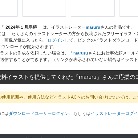
ト「
2024年１月寒椿
」は、イラストレーター
maruru
さんの作品です。
には、 たくさんのイラストレーターの方から投稿されたフリーイラス
・画像が気に入ったら、
ログイン
して、ピンクのイラストダウンロード
ダウンロードが開始されます。
ラストの作成を依頼したい場合は、「
maruru
さんにお仕事依頼メール
送信することができます。（リンクが表示されていない場合はイラスト
料イラストを提供してくれた「maruru」さんに応援
の使用範囲や、使用方法などイラストACへのお問い合せについては、こ
には
ダウンロードユーザーログイン
、もしくは
イラストレーターログイ