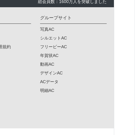
総会員数：1600万人を突破しました
グループサイト
写真AC
シルエットAC
用規約
フリービーAC
年賀状AC
動画AC
デザインAC
ACデータ
明細AC
×