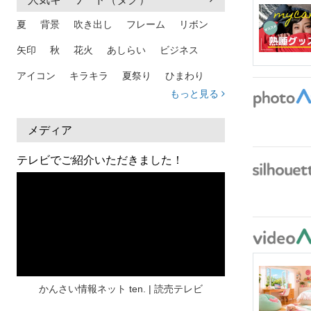
夏
背景
吹き出し
フレーム
リボン
矢印
秋
花火
あしらい
ビジネス
アイコン
キラキラ
夏祭り
ひまわり
もっと見る
家族
和柄
夏 背景
スマホ
熱中症
人物
暑中見舞い
ふきだし
夏休み
メディア
日本地図
海
ハート
夏 背景
枠
テレビでご紹介いただきました！
見出し
お盆
雲
和紙
カレンダー
水彩
夏 フレーム
花
女性
街並み
集中線
人
おしゃれ 手描き
筆
和風
スケジュール
波
飾り枠
桜
ハロウィン
介護
チェック
かんさい情報ネット ten. | 読売テレビ