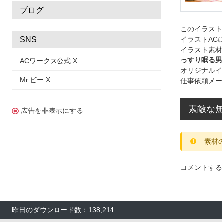
ブログ
このイラス
イラストAC
SNS
イラスト素材
っすり眠る男
ACワークス公式 X
オリジナルイ
Mr.ビー X
仕事依頼メー
素敵な
広告を非表示にする
素材
コメントする
昨日のダウンロード数：138,214