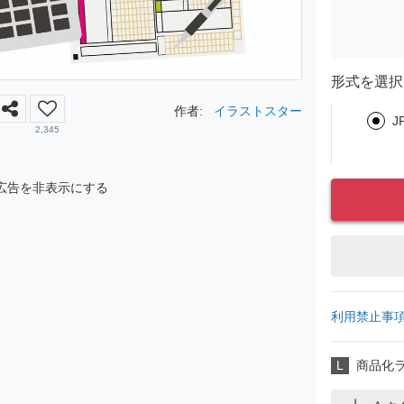
形式を選択
作者:
イラストスター
J
2,345
広告を非表示にする
利用禁止事
L
商品化