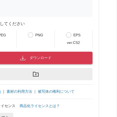
してください
PEG
PNG
EPS
ver.CS2
ダウンロード
｜
素材の利用方法
｜
被写体の権利について
項
ライセンス
商品化ライセンスとは？