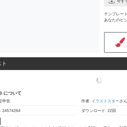
今す
テンプレー
あなたのビ
スト
トについて
定申告
作者:
イラストスター
さ
24574264
ダウンロード: 22回