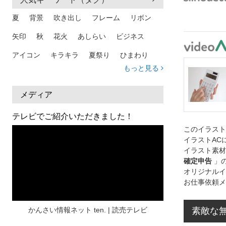
夏
背景
吹き出し
フレーム
リボン
矢印
秋
花火
あしらい
ビジネス
アイコン
キラキラ
夏祭り
ひまわり
もっと見る
家族
和柄
夏 背景
スマホ
熱中症
人物
暑中見舞い
ふきだし
夏休み
メディア
日本地図
海
ハート
夏 背景
枠
テレビでご紹介いただきました！
このイラス
見出し
お盆
雲
和紙
カレンダー
イラストAC
水彩
夏 フレーム
花
女性
街並み
イラスト素材
確定申告
」
集中線
人
おしゃれ 手描き
筆
オリジナルイ
お仕事依頼メ
和風
スケジュール
波
飾り枠
桜
ハロウィン
介護
チェック
素敵な
かんさい情報ネット ten. | 読売テレビ