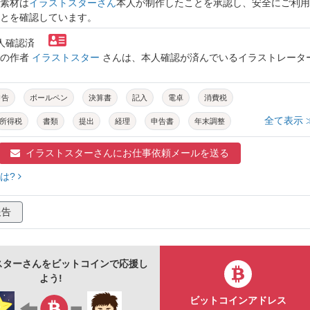
素材は
イラストスターさん
本人が制作したことを承認し、安全にご利用
とを確認しています。
本人確認済
トの作者
イラストスター
さんは、本人確認が済んでいるイラストレータ
申告
ボールペン
決算書
記入
電卓
消費税
全て表示 
所得税
書類
提出
経理
申告書
年末調整
納税
青色申告
イラストスターさんに
お仕事依頼メールを送る
は?
報告
スターさんをビットコインで応援し
よう!
ビットコインアドレス