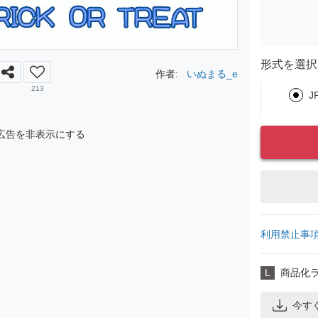
形式を選択
作者:
いぬまる_e
213
J
広告を非表示にする
利用禁止事
L
商品化
今す