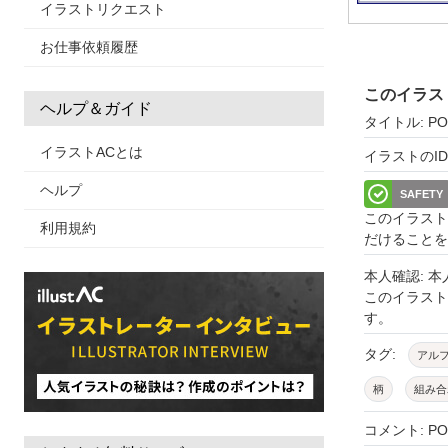
イラストリクエスト
お仕事依頼履歴
このイラス
ヘルプ＆ガイド
タイトル: P
イラストACとは
イラストのID: 
ヘルプ
SAFETY
このイラスト
利用規約
だけることを
本人確認: 
このイラス
す。
タグ:
アル
柄
組み合
素材
セッ
コメント: 