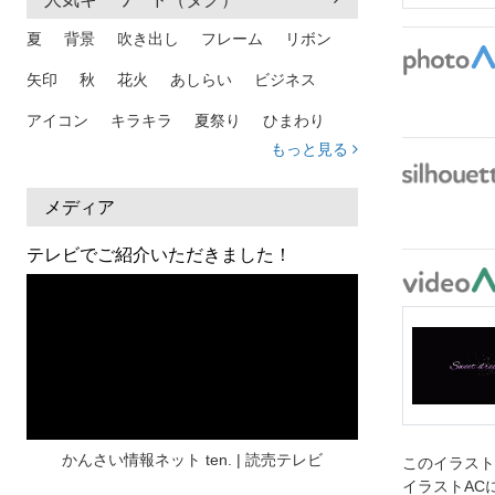
夏
背景
吹き出し
フレーム
リボン
矢印
秋
花火
あしらい
ビジネス
アイコン
キラキラ
夏祭り
ひまわり
もっと見る
家族
和柄
夏 背景
スマホ
熱中症
人物
暑中見舞い
ふきだし
夏休み
メディア
日本地図
海
ハート
夏 背景
枠
テレビでご紹介いただきました！
見出し
お盆
雲
和紙
カレンダー
水彩
夏 フレーム
花
女性
街並み
集中線
人
おしゃれ 手描き
筆
和風
スケジュール
波
飾り枠
桜
ハロウィン
介護
チェック
かんさい情報ネット ten. | 読売テレビ
このイラス
イラストAC