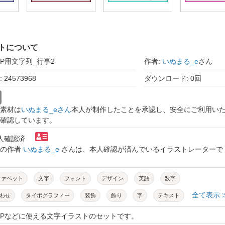
トについて
OP用文字列_行事2
作者:
いぬまる_e
さん
24573968
ダウンロード: 0回
素材は
いぬまる_eさん
本人が制作したことを承認し、安全にご利用い
確認しています。
本人確認済
トの作者
いぬまる_e
さんは、本人確認が済んでいるイラストレーターで
ファベット
文字
フォント
デザイン
英語
数字
全て表示 
わせ
タイポグラフィー
装飾
飾り
字
テキスト
ト
イラスト
POPなどに使える文字イラストのセットです。