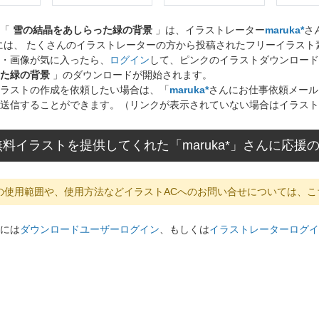
ト「
雪の結晶をあしらった緑の背景
」は、イラストレーター
maruka*
さ
には、 たくさんのイラストレーターの方から投稿されたフリーイラス
・画像が気に入ったら、
ログイン
して、ピンクのイラストダウンロード
た緑の背景
」のダウンロードが開始されます。
ラストの作成を依頼したい場合は、「
maruka*
さんにお仕事依頼メール
送信することができます。（リンクが表示されていない場合はイラスト
料イラストを提供してくれた「maruka*」さんに応援
の使用範囲や、使用方法などイラストACへのお問い合せについては、こ
には
ダウンロードユーザーログイン
、もしくは
イラストレーターログイ