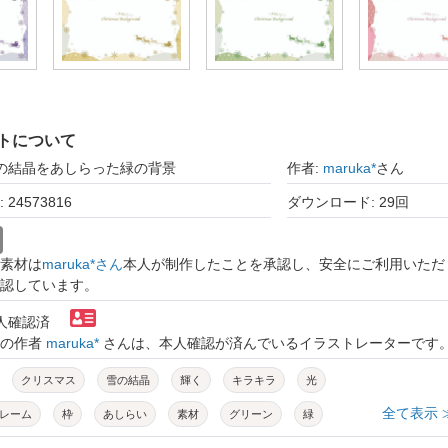
トについて
雪の結晶をあしらった緑の背景
作者:
maruka*
さん
24573816
ダウンロード: 29回
素材は
maruka*さん
本人が制作したことを承認し、安全にご利用いただ
認しています。
本人確認済
トの作者
maruka*
さんは、本人確認が済んでいるイラストレーターです
クリスマス
雪の結晶
輝く
キラキラ
光
全て表示 
レーム
枠
あしらい
素材
グリーン
緑