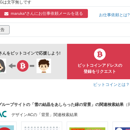
デーション
華やか
シンプル
オシャレ
１２月
NGは文字無しです
星
maruka*さんに
お仕事依頼メールを送る
お仕事依頼とは
報告
a*さんをビットコインで応援しよう!
ビットコインアドレスの
登録をリクエスト
ビットコインとは
グループサイトの「雪の結晶をあしらった緑の背景」の関連検索結果
（
デザインACの「背景」関連検索結果