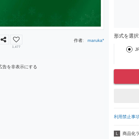
形式を選択
作者:
maruka*
1,477
J
広告を非表示にする
利用禁止事
L
商品化