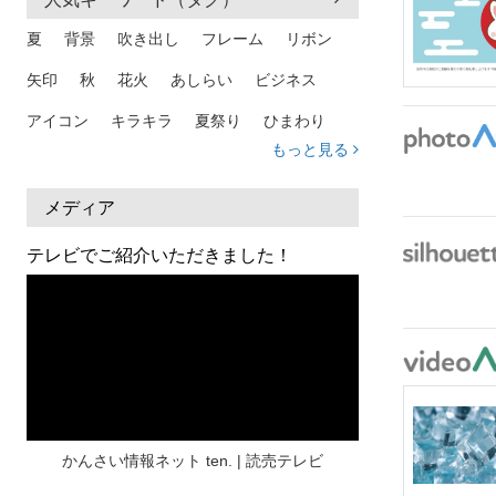
夏
背景
吹き出し
フレーム
リボン
矢印
秋
花火
あしらい
ビジネス
アイコン
キラキラ
夏祭り
ひまわり
もっと見る
家族
和柄
夏 背景
スマホ
熱中症
人物
暑中見舞い
ふきだし
夏休み
メディア
日本地図
海
ハート
夏 背景
枠
テレビでご紹介いただきました！
見出し
お盆
雲
和紙
カレンダー
水彩
夏 フレーム
花
女性
街並み
集中線
人
おしゃれ 手描き
筆
和風
スケジュール
波
飾り枠
桜
ハロウィン
介護
チェック
かんさい情報ネット ten. | 読売テレビ