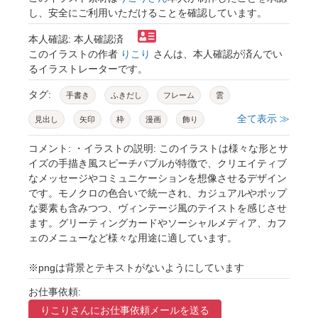
し、安全にご利用いただけることを確認しています。
本人確認: 本人確認済
このイラストの作者
りこり
さんは、本人確認が済んでい
るイラストレーターです。
タグ:
手書き
ふきだし
フレーム
雲
全て表示 ≫
見出し
矢印
枠
漫画
飾り
キラキラ
装飾
ライン
線画
コメント: ・イラストの説明: このイラストは様々な形とサ
イズの手描き風スピーチバブルが特徴で、クリエイティブ
セリフ
あしらい
ポップ
囲み
なメッセージやコミュニケーションを想像させるデザイン
です。モノクロの色合いで統一され、カジュアルやポップ
びっくり
文字
鉛筆
豆電球
な要素も含みつつ、ヴィンテージ風のテイストを感じさせ
ゆるい
かわいい
チラシ
web
線
ます。グリーティングカードやソーシャルメディア、カフ
ェのメニューなど様々な用途に適しています。
編集
おしゃれ
もくもく
素材
吹き出し
コミュニケーション
※pngは背景とテキストがないようにしています
サンプルテキスト
メッセージ
挨拶
お仕事依頼:
りこりさんに
お仕事依頼メールを送る
シンプル
コレクション
アイコン
会話