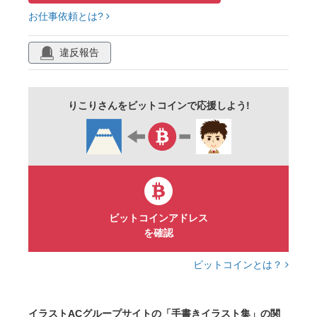
お仕事依頼とは?
ユニーク
カスタマイズ
テンプレート
オリジナル
ラブ
セット
違反報告
グッドモーニング
アナログ
ダイナミック
りこりさんをビットコインで応援しよう!
ビットコインアドレス
を確認
ビットコインとは？
イラストACグループサイトの「手書きイラスト集」の関