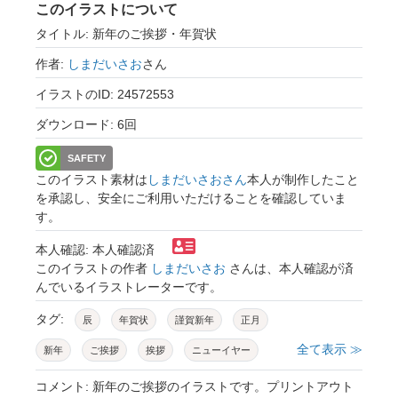
このイラストについて
タイトル: 新年のご挨拶・年賀状
作者:
しまだいさお
さん
イラストのID: 24572553
ダウンロード: 6回
SAFETY
このイラスト素材は
しまだいさおさん
本人が制作したこと
を承認し、安全にご利用いただけることを確認していま
す。
本人確認: 本人確認済
このイラストの作者
しまだいさお
さんは、本人確認が済
んでいるイラストレーターです。
タグ:
辰
年賀状
謹賀新年
正月
全て表示 ≫
新年
ご挨拶
挨拶
ニューイヤー
お父さん
お母さん
家族
ファミリー
コメント: 新年のご挨拶のイラストです。プリントアウト