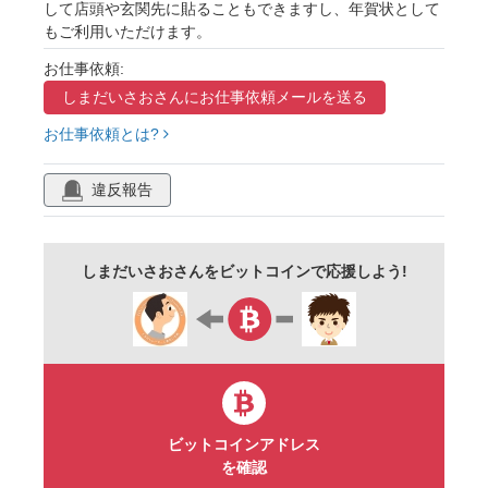
して店頭や玄関先に貼ることもできますし、年賀状として
初詣
振袖
夫婦
カップル
パパ
もご利用いただけます。
ママ
動物園
龍
ドラゴン
空想
お仕事依頼:
コミカル
ヒゲ
十二支
動物
しまだいさおさんに
お仕事依頼メールを送る
擬人化
干支
羽織
袴
晴れ着
お仕事依頼とは?
着物
和服
正装
新春
お祝い
違反報告
黒
笑顔
スマイル
和風
和装
しまだいさおさんをビットコインで応援しよう!
ビットコインアドレス
を確認