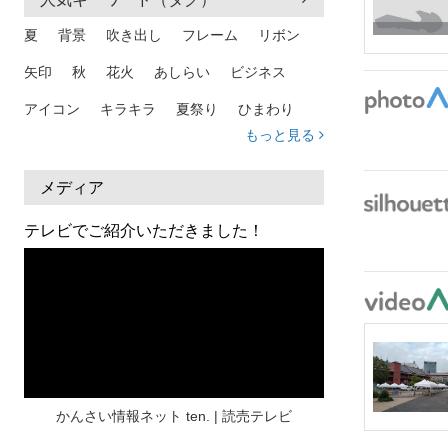
夏
背景
吹き出し
フレーム
リボン
矢印
秋
花火
あしらい
ビジネス
アイコン
キラキラ
夏祭り
ひまわり
もっと見る
家族
和柄
夏 背景
スマホ
熱中症
人物
暑中見舞い
ふきだし
夏休み
メディア
日本地図
海
ハート
夏 背景
枠
テレビでご紹介いただきました！
見出し
お盆
雲
和紙
カレンダー
水彩
夏 フレーム
花
女性
街並み
集中線
人
おしゃれ 手描き
筆
和風
スケジュール
波
飾り枠
桜
ハロウィン
介護
チェック
かんさい情報ネット ten. | 読売テレビ