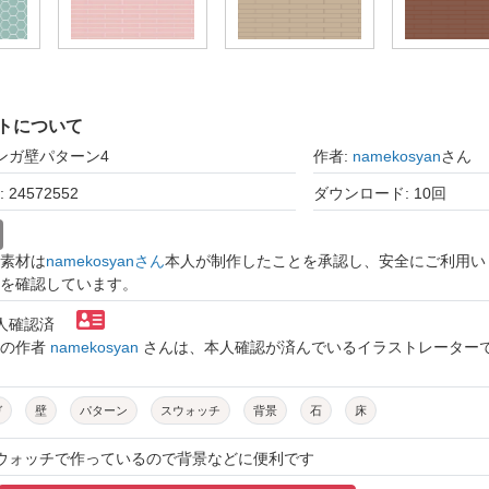
トについて
レンガ壁パターン4
作者:
namekosyan
さん
24572552
ダウンロード: 10回
素材は
namekosyanさん
本人が制作したことを承認し、安全にご利用い
を確認しています。
本人確認済
トの作者
namekosyan
さんは、本人確認が済んでいるイラストレーター
ガ
壁
パターン
スウォッチ
背景
石
床
スウォッチで作っているので背景などに便利です