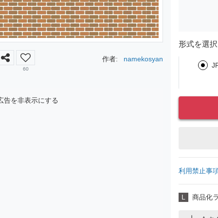
形式を選択
作者:
namekosyan
J
60
広告を非表示にする
利用禁止事
L
商品化