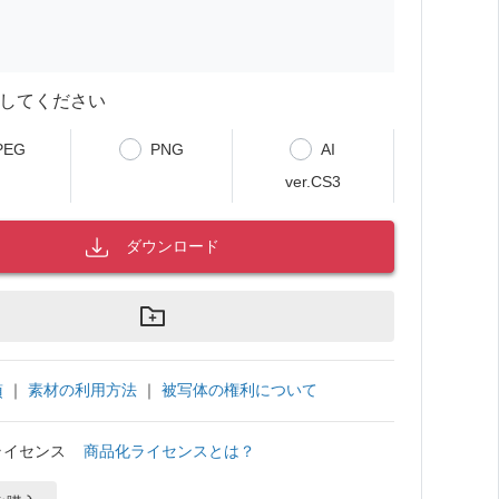
してください
PEG
PNG
AI
ver.CS3
ダウンロード
｜
素材の利用方法
｜
被写体の権利について
項
ライセンス
商品化ライセンスとは？