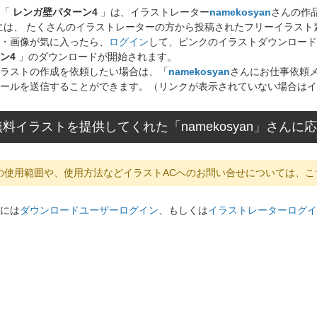
ト「
レンガ壁パターン4
」は、イラストレーター
namekosyan
さんの作
には、 たくさんのイラストレーターの方から投稿されたフリーイラス
・画像が気に入ったら、
ログイン
して、ピンクのイラストダウンロード
ン4
」のダウンロードが開始されます。
ラストの作成を依頼したい場合は、「
namekosyan
さんにお仕事依頼
ールを送信することができます。（リンクが表示されていない場合はイ
料イラストを提供してくれた「namekosyan」さん
の使用範囲や、使用方法などイラストACへのお問い合せについては、こ
には
ダウンロードユーザーログイン
、もしくは
イラストレーターログイ