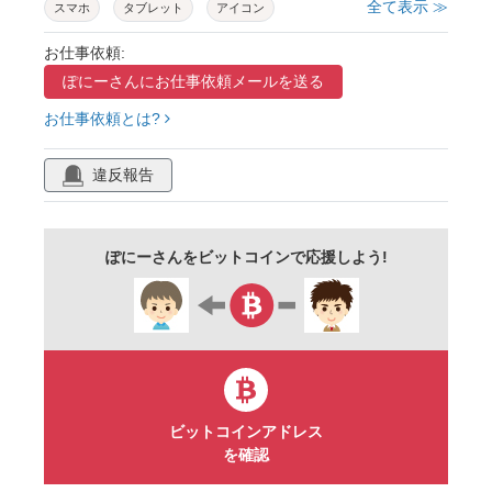
全て表示 ≫
スマホ
タブレット
アイコン
シルエット
シンプル
スマートフォン
お仕事依頼:
ぽにーさんに
お仕事依頼メールを送る
pc
ビジネス
モック
端末
お仕事依頼とは?
モノクロ
セット
モバイル
液晶
モノトーン
ディスプレイ
モニター
違反報告
グレー
画面
イラスト
フリー
無料
ぽにーさんをビットコインで応援しよう!
ビットコインアドレス
を確認