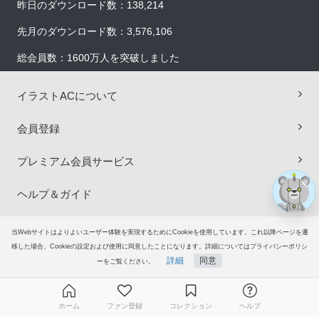
昨日のダウンロード数：138,214
先月のダウンロード数：3,576,106
総会員数：1600万人を突破しました
×
イラストACについて
会員登録
プレミアム会員サービス
ヘルプ＆ガイド
グループサイト
当Webサイトはよりよいユーザー体験を実現するためにCookieを使用しています。これ以降ページを遷
移した場合、Cookieの設定および使用に同意したことになります。詳細についてはプライバシーポリシ
詳細
同意
ーをご覧ください。
ご意見・ご要望
© 2006-2026
イラストAC
ホーム
ファン登録
コレクション
ヘルプ