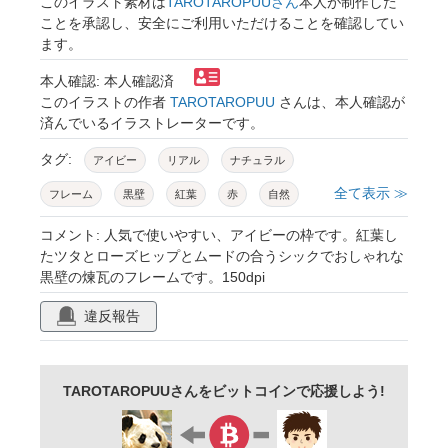
このイラスト素材は
TAROTAROPUUさん
本人が制作した
ことを承認し、安全にご利用いただけることを確認してい
ます。
本人確認: 本人確認済
このイラストの作者
TAROTAROPUU
さんは、本人確認が
済んでいるイラストレーターです。
タグ:
アイビー
リアル
ナチュラル
全て表示 ≫
フレーム
黒壁
紅葉
赤
自然
薔薇
実
ローズヒップ
レンガ
黒
コメント: 人気で使いやすい、アイビーの枠です。紅葉し
たツタとローズヒップとムードの合うシックでおしゃれな
葉
デザイン
つた
飾り
枠
黒壁の煉瓦のフレームです。150dpi
囲み
斑
へデラ
リーフ
観葉植物
違反報告
つる
植物
おしゃれ
大人っぽい
ウェルカムボード
お知らせ
メモ
TAROTAROPUUさんをビットコインで応援しよう!
メッセージ
カード
見出し
あしらい
背景
装飾
飾り罫
壁
看板