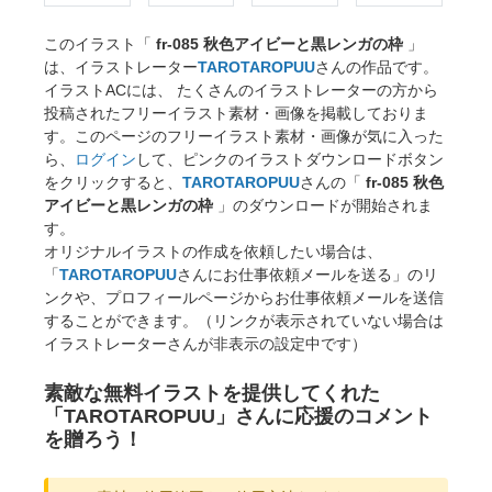
このイラスト「
fr-085 秋色アイビーと黒レンガの枠
」
は、イラストレーター
TAROTAROPUU
さんの作品です。
イラストACには、 たくさんのイラストレーターの方から
投稿されたフリーイラスト素材・画像を掲載しておりま
す。このページのフリーイラスト素材・画像が気に入った
ら、
ログイン
して、ピンクのイラストダウンロードボタン
をクリックすると、
TAROTAROPUU
さんの「
fr-085 秋色
アイビーと黒レンガの枠
」のダウンロードが開始されま
す。
オリジナルイラストの作成を依頼したい場合は、
「
TAROTAROPUU
さんにお仕事依頼メールを送る」のリ
ンクや、プロフィールページからお仕事依頼メールを送信
することができます。（リンクが表示されていない場合は
イラストレーターさんが非表示の設定中です）
素敵な無料イラストを提供してくれた
「TAROTAROPUU」さんに応援のコメント
を贈ろう！