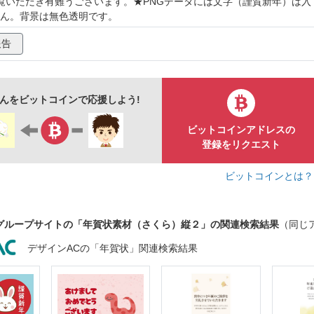
ご覧いただき有難うございます。★PNGデータには文字（謹賀新年）は入
ん。背景は無色透明です。
祝い
めでたい
手書き
祝
和風
和柄
報告
金
ゴールド
年賀状テンプレート
植物
桜
春
迎春
正月
素敵
上品
高級
パターン
さんをビットコインで応援しよう!
ビットコインアドレスの
登録をリクエスト
ビットコインとは
グループサイトの「年賀状素材（さくら）縦２」の関連検索結果
（同じ
デザインACの「年賀状」関連検索結果