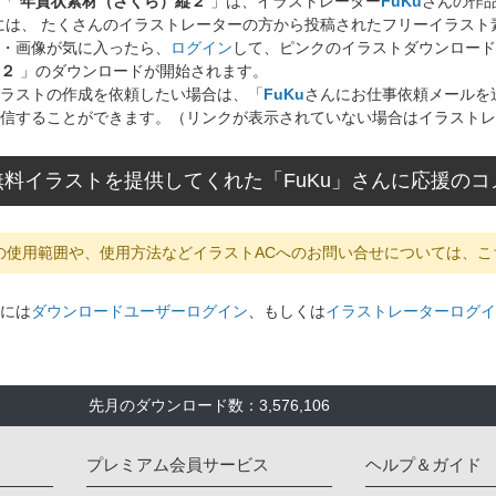
ト「
年賀状素材（さくら）縦２
」は、イラストレーター
FuKu
さんの作
には、 たくさんのイラストレーターの方から投稿されたフリーイラス
・画像が気に入ったら、
ログイン
して、ピンクのイラストダウンロード
２
」のダウンロードが開始されます。
ラストの作成を依頼したい場合は、「
FuKu
さんにお仕事依頼メールを
信することができます。（リンクが表示されていない場合はイラストレ
無料イラストを提供してくれた「FuKu」さんに応援の
の使用範囲や、使用方法などイラストACへのお問い合せについては、こ
には
ダウンロードユーザーログイン
、もしくは
イラストレーターログイ
先月のダウンロード数：3,576,106
プレミアム会員サービス
ヘルプ＆ガイド