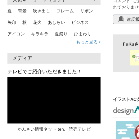
コメント: 
れておりませ
華やか
お
夏
背景
吹き出し
フレーム
リボン
違反
キラキラ
矢印
秋
花火
あしらい
ビジネス
サクラ
新
アイコン
キラキラ
夏祭り
ひまわり
金箔
もっと見る
FuKu
家族
和柄
夏 背景
スマホ
熱中症
人物
暑中見舞い
ふきだし
夏休み
メディア
日本地図
海
ハート
夏 背景
枠
テレビでご紹介いただきました！
見出し
お盆
雲
和紙
カレンダー
水彩
夏 フレーム
花
女性
街並み
イラストAC
集中線
人
おしゃれ 手描き
筆
和風
スケジュール
波
飾り枠
桜
ハロウィン
介護
チェック
かんさい情報ネット ten. | 読売テレビ