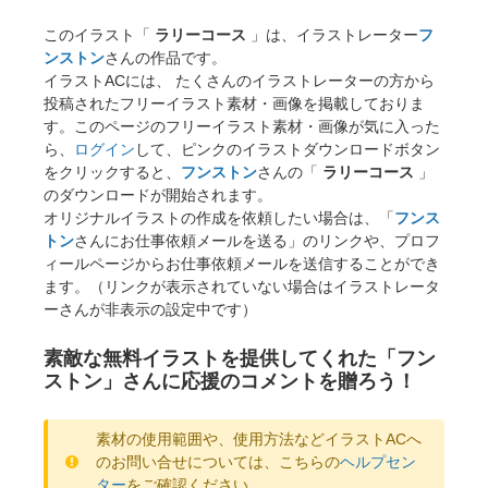
このイラスト「
ラリーコース
」は、イラストレーター
フ
ンストン
さんの作品です。
イラストACには、 たくさんのイラストレーターの方から
投稿されたフリーイラスト素材・画像を掲載しておりま
す。このページのフリーイラスト素材・画像が気に入った
ら、
ログイン
して、ピンクのイラストダウンロードボタン
をクリックすると、
フンストン
さんの「
ラリーコース
」
のダウンロードが開始されます。
オリジナルイラストの作成を依頼したい場合は、「
フンス
トン
さんにお仕事依頼メールを送る」のリンクや、プロフ
ィールページからお仕事依頼メールを送信することができ
ます。（リンクが表示されていない場合はイラストレータ
ーさんが非表示の設定中です）
素敵な無料イラストを提供してくれた「フン
ストン」さんに応援のコメントを贈ろう！
素材の使用範囲や、使用方法などイラストACへ
のお問い合せについては、こちらの
ヘルプセン
ター
をご確認ください。