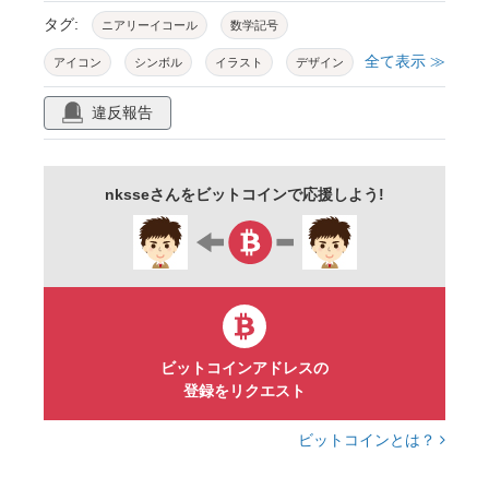
タグ:
ニアリーイコール
数学記号
全て表示 ≫
アイコン
シンボル
イラスト
デザイン
シンプル
素材
背景透過
白背景
違反報告
web
フリー
無料
商用可
単体
青色
nksseさんをビットコインで応援しよう!
ビットコインアドレスの
登録をリクエスト
ビットコインとは？