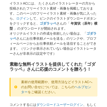
イラストACには、 たくさんのイラストレーターの方から
投稿されたフリーイラスト素材・画像を掲載しておりま
す。このページのフリーイラスト素材・画像が気に入った
ら、
ログイン
して、ピンクのイラストダウンロードボタン
をクリックすると、
ゴダラッペ
さんの「
年賀状（辰年）横
型
」のダウンロードが開始されます。
オリジナルイラストの作成を依頼したい場合は、「
ゴダラ
ッペ
さんにお仕事依頼メールを送る」のリンクや、プロフ
ィールページからお仕事依頼メールを送信することができ
ます。（リンクが表示されていない場合はイラストレータ
ーさんが非表示の設定中です）
素敵な無料イラストを提供してくれた「ゴダ
ラッペ」さんに応援のコメントを贈ろう！
素材の使用範囲や、使用方法などイラストACへ
のお問い合せについては、こちらの
ヘルプセン
ター
をご確認ください。
コメントするには
ダウンロードユーザーログイン
、もしく