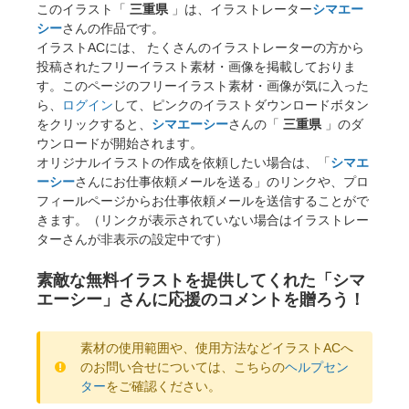
このイラスト「
三重県
」は、イラストレーター
シマエー
シー
さんの作品です。
イラストACには、 たくさんのイラストレーターの方から
投稿されたフリーイラスト素材・画像を掲載しておりま
す。このページのフリーイラスト素材・画像が気に入った
ら、
ログイン
して、ピンクのイラストダウンロードボタン
をクリックすると、
シマエーシー
さんの「
三重県
」のダ
ウンロードが開始されます。
オリジナルイラストの作成を依頼したい場合は、「
シマエ
ーシー
さんにお仕事依頼メールを送る」のリンクや、プロ
フィールページからお仕事依頼メールを送信することがで
きます。（リンクが表示されていない場合はイラストレー
ターさんが非表示の設定中です）
素敵な無料イラストを提供してくれた「シマ
エーシー」さんに応援のコメントを贈ろう！
素材の使用範囲や、使用方法などイラストACへ
のお問い合せについては、こちらの
ヘルプセン
ター
をご確認ください。