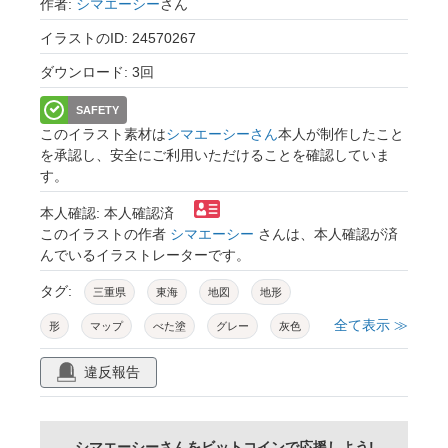
作者:
シマエーシー
さん
イラストのID: 24570267
ダウンロード: 3回
SAFETY
このイラスト素材は
シマエーシーさん
本人が制作したこと
を承認し、安全にご利用いただけることを確認していま
す。
本人確認: 本人確認済
このイラストの作者
シマエーシー
さんは、本人確認が済
んでいるイラストレーターです。
タグ:
三重県
東海
地図
地形
全て表示 ≫
形
マップ
べた塗
グレー
灰色
違反報告
シマエーシーさんをビットコインで応援しよう!