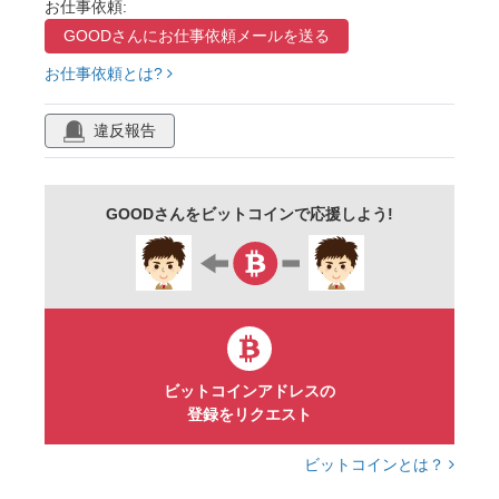
お仕事依頼:
GOODさんに
お仕事依頼メールを送る
長靴
ブーツ
キラキラ
リボン
お仕事依頼とは?
音符
ステッキ
ポインセチア
柊
装飾
飾り
あしらい
背景
壁紙
違反報告
フレーム
素材
クリスマスカード
グリーティングカード
メッセージカード
GOODさんをビットコインで応援しよう!
ポストカード
キレイ
かわいい
おしゃれ
明るい
賑やか
たのしい
笑顔
ハッピー
手書き
水彩
イラスト
クリスマスツリー
パーティー
イベント
デコレーション
ビットコインアドレスの
登録をリクエスト
イルミネーション
メリークリスマス
ビットコインとは？