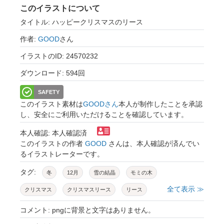
このイラストについて
タイトル: ハッピークリスマスのリース
作者:
GOOD
さん
イラストのID: 24570232
ダウンロード: 594回
SAFETY
このイラスト素材は
GOODさん
本人が制作したことを承認
し、安全にご利用いただけることを確認しています。
本人確認: 本人確認済
このイラストの作者
GOOD
さんは、本人確認が済んでい
るイラストレーターです。
タグ:
冬
12月
雪の結晶
モミの木
全て表示 ≫
クリスマス
クリスマスリース
リース
雪
星
ツリー
樅の木
コメント: pngに背景と文字はありません。
サンタクロース
プレゼント
雪だるま