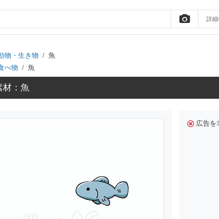
詳細
動物・生き物
魚
食べ物
魚
素材：魚
広告を