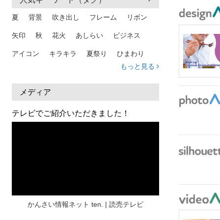
夏
背景
吹き出し
フレーム
リボン
矢印
秋
花火
あしらい
ビジネス
アイコン
キラキラ
夏祭り
ひまわり
もっと見る
家族
和柄
夏 背景
スマホ
熱中症
人物
暑中見舞い
ふきだし
夏休み
メディア
日本地図
海
ハート
夏 背景
枠
テレビでご紹介いただきました！
見出し
お盆
雲
和紙
カレンダー
水彩
夏 フレーム
花
女性
街並み
集中線
人
おしゃれ 手描き
筆
和風
スケジュール
波
飾り枠
桜
ハロウィン
介護
チェック
かんさい情報ネット ten. | 読売テレビ