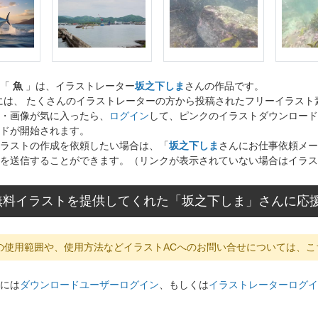
ト「
魚
」は、イラストレーター
坂之下しま
さんの作品です。
には、 たくさんのイラストレーターの方から投稿されたフリーイラス
・画像が気に入ったら、
ログイン
して、ピンクのイラストダウンロード
ドが開始されます。
ラストの作成を依頼したい場合は、「
坂之下しま
さんにお仕事依頼メー
を送信することができます。（リンクが表示されていない場合はイラス
無料イラストを提供してくれた「坂之下しま」さんに応
の使用範囲や、使用方法などイラストACへのお問い合せについては、こ
には
ダウンロードユーザーログイン
、もしくは
イラストレーターログイ